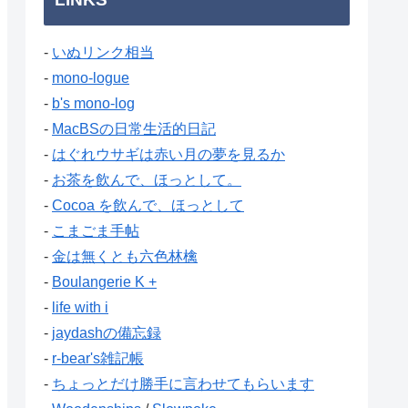
-
いぬリンク相当
-
mono-logue
-
b's mono-log
-
MacBSの日常生活的日記
-
はぐれウサギは赤い月の夢を見るか
-
お茶を飲んで、ほっとして。
-
Cocoa を飲んで、ほっとして
-
こまごま手帖
-
金は無くとも六色林檎
-
Boulangerie K +
-
life with i
-
jaydashの備忘録
-
r-bear's雑記帳
-
ちょっとだけ勝手に言わせてもらいます