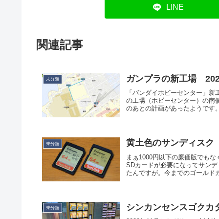
LINE
関連記事
ガンプラの新工場 202
未分類
「バンダイホビーセンター」新
の工場（ホビーセンター）の南
のあとの計画があったようです。
黄土色のサンディスク
未分類
まぁ1000円以下の廉価版でもな
SDカードが必要になってサンディス
たんですが。今までのゴールドカ.
シンカンセンスゴクカ
未分類