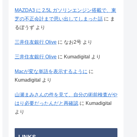
MAZDA3 に 2.5L ガソリンエンジン搭載で、東
芝の不正会計まで思い出してしまった話
に
ま
るぼうず
より
三井住友銀行 Olive
に
なお2号
より
三井住友銀行 Olive
に
Kumadigital
より
Macが変な単語を表示するように
に
Kumadigital
より
山瀬まみさんの件を見て、自分の術前検査がや
はり必要だったんだと再確認
に
Kumadigital
より
LINKS