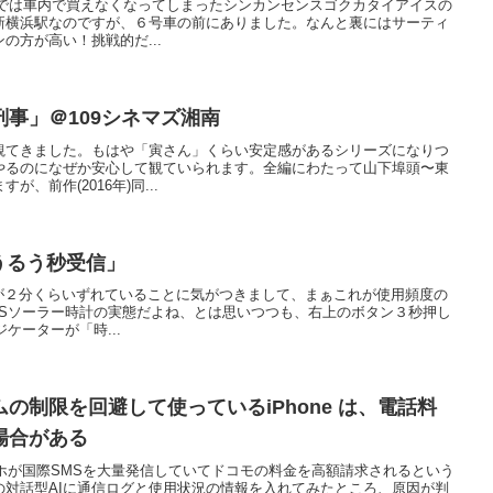
以外では車内で買えなくなってしまったシンカンセンスゴクカタイアイスの
新横浜駅なのですが、６号車の前にありました。なんと裏にはサーティ
の方が高い！挑戦的だ...
事」＠109シネマズ湘南
観てきました。もはや「寅さん」くらい安定感があるシリーズになりつ
やるのになぜか安心して観ていられます。全編にわたって山下埠頭〜東
、前作(2016年)同...
の「うるう秒受信」
ON が２分くらいずれていることに気がつきまして、まぁこれが使用頻度の
PSソーラー時計の実態だよね、とは思いつつも、右上のボタン３秒押し
ケーターが「時...
の制限を回避して使っているiPhone は、電話料
場合がある
マホが国際SMSを大量発信していてドコモの料金を高額請求されるという
の対話型AIに通信ログと使用状況の情報を入れてみたところ、原因が判