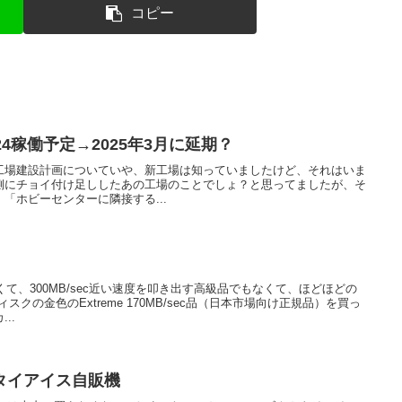
コピー
4稼働予定→2025年3月に延期？
工場建設計画についていや、新工場は知っていましたけど、それはいま
側にチョイ付け足ししたあの工場のことでしょ？と思ってましたが、そ
「ホビーセンターに隣接する...
くて、300MB/sec近い速度を叩き出す高級品でもなくて、ほどほどの
クの金色のExtreme 170MB/sec品（日本市場向け正規品）を買っ
..
タイアイス自販機