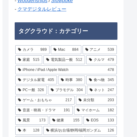
-
Woodenships
/
Slowpoke
-
クマデジタルレビュー
タグクラウド：カテゴリー
カメラ
989
Mac
884
アニメ
539
家庭
515
電気製品一般
512
クルマ
479
iPhone / iPad / Apple Watch
478
デジタル家電
405
時事
380
食べ物
345
PC一般
326
プラモデル
304
ネット
247
ゲーム・おもちゃ
217
未分類
203
音楽・映画・ドラマ
191
マイホーム
182
風景
173
健康
155
EOS
133
本
128
横浜/お台場/静岡/福岡ガンダム
126