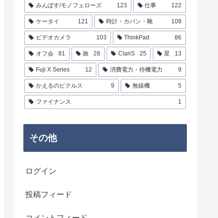
みんぽす/モノフェローズ
123
仕事
122
ケータイ
121
時計・カバン・靴
108
ビデオカメラ
103
ThinkPad
86
オフ会
81
旅
28
ClariS
25
星
13
Fuji X Series
12
消費電力・待機電力
9
かえるのピクルス
9
無線機
5
ファイナンス
1
その他
ログイン
投稿フィード
コメントフィード