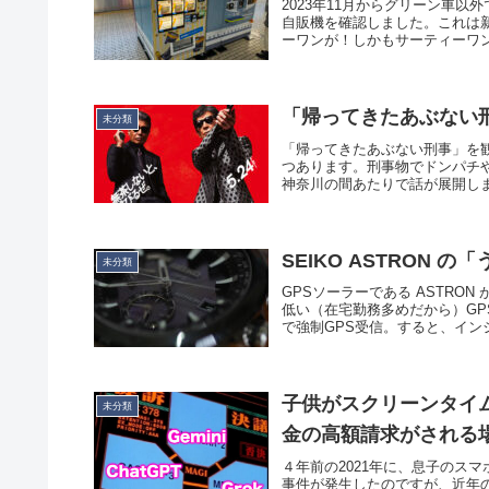
2023年11月からグリーン車
自販機を確認しました。これは
ーワンが！しかもサーティーワン
「帰ってきたあぶない刑
未分類
「帰ってきたあぶない刑事」を
つあります。刑事物でドンパチ
神奈川の間あたりで話が展開しますが
SEIKO ASTRON 
未分類
GPSソーラーである ASTR
低い（在宅勤務多めだから）G
で強制GPS受信。すると、インジ
子供がスクリーンタイム
未分類
金の高額請求がされる
４年前の2021年に、息子のス
事件が発生したのですが、近年