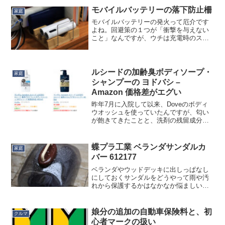
の半額程度ですが、けっこう信頼してい
モバイルバッテリーの落下防止柵
家庭
るメーカー、旭電...
モバイルバッテリーの発火って厄介です
よね。回避策の１つが「衝撃を与えない
こと」なんですが、ウチは充電時のスマ
ホ置き場にモバイルバッテリーも一緒に
置いてあることが多くて、それがちょく
ちょく床に落ちるんですね。よろしくな
いなぁと思いまして、ダイ...
ルシードの加齢臭ボディソープ・
家庭
シャンプーの ヨドバシ –
Amazon 価格差がエグい
昨年7月に入院して以来、Doveのボディ
ウオッシュを使っていたんですが、匂い
が飽きてきたことと、洗剤の残留成分が
多くて浴室の黒い部分が真っ白になりや
すいという問題がありまして、少し前か
ら再びルシードに戻りました。ですがル
蝶プラ工業 ベランダサンダルカ
家庭
シード、気がついたら...
バー 612177
ベランダやウッドデッキに出しっぱなし
にしておくサンダルをどうやって雨や汚
れから保護するかはなかなか悩ましい問
題です。そもそも出しっぱなしにしない
と言う選択肢もあるかと思いますが、出
しっぱなしにする人は出しっぱなしにす
娘分の追加の自動車保険料と、初
クルマ
ると思います。ベランダ用...
心者マークの扱い