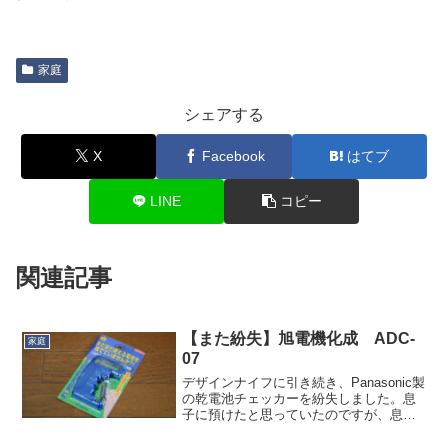
家庭
シェアする
X
Facebook
はてブ
LINE
コピー
関連記事
【また紛失】旭電機化成 ADC-
家庭
07
デザインナイフに引き続き、Panasonic製
の乾電池チェッカーを紛失しました。息
子に預けたと思っていたのですが、息子
は知らないと…。けっこう多用するの
で、新しいの買いました。パナソニック