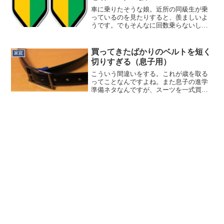
車に乗りたそうな娘。近所の同級生が乗
っているのを見たりすると、羨ましいよ
うです。でもそんなに回数乗らないし、
12時間650円の「乗るピタ！」保険でいい
んじゃないの？と、２回くらい使ってみ
ましたが、やはり都度契約は面倒なよう
買ってきたばかりのベルトを短く
家庭
で、乗らなくなりま...
切りすぎる（息子用）
こういう間違いをする。これが歳を取る
ってことなんですよね。また息子の進学
準備ネタなんですが、スーツを一式買い
まして。一方父ちゃんはモビルスーツの
プラモをよく買いますけどね。買った店
は私もよく使っているAOKIで、息子が学
校からAOKIの割引...