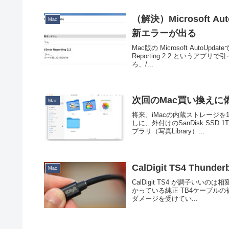
（解決）Microsoft Auto
Mac
新エラーが出る
Mac版の Microsoft AutoU
Reporting 2.2 という
ろ、/...
次回のMac買い換えに備
Mac
将来、iMacの内蔵ストレージ
しに、外付けのSanDisk SS
ブラリ（写真Library）...
CalDigit TS4 Thun
Mac
CalDigit TS4 が調子いいのは
かっている純正 TB4ケーブル
ダメージを受けてい...