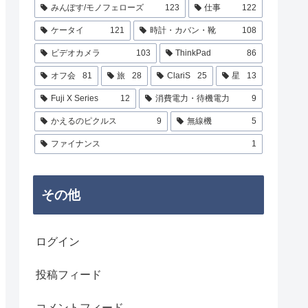
みんぽす/モノフェローズ
123
仕事
122
ケータイ
121
時計・カバン・靴
108
ビデオカメラ
103
ThinkPad
86
オフ会
81
旅
28
ClariS
25
星
13
Fuji X Series
12
消費電力・待機電力
9
かえるのピクルス
9
無線機
5
ファイナンス
1
その他
ログイン
投稿フィード
コメントフィード