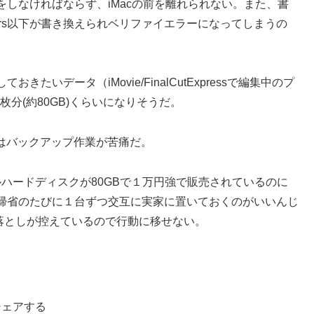
しなければならず、iMacの前を離れられない。また、書
sers以下が書き換えられベリファイエラーになってしまうの
いデータ（iMovie/FinalCutExpressで編集中のプ
枚分(約80GB)くらいになりそうだ。
ではバックアップ作業が苦痛だ。
ルハードディスクが80GBで１万円強で販売されているのに
帰省のたびに１台ずつ交互に実家に置いておくのがいいんじ
引き落としが控えているので行動に移せない。
シェアする