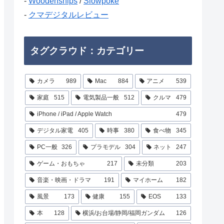
-
Woodenships
/
Slowpoke
-
クマデジタルレビュー
タグクラウド：カテゴリー
カメラ
989
Mac
884
アニメ
539
家庭
515
電気製品一般
512
クルマ
479
iPhone / iPad / Apple Watch
479
デジタル家電
405
時事
380
食べ物
345
PC一般
326
プラモデル
304
ネット
247
ゲーム・おもちゃ
217
未分類
203
音楽・映画・ドラマ
191
マイホーム
182
風景
173
健康
155
EOS
133
本
128
横浜/お台場/静岡/福岡ガンダム
126