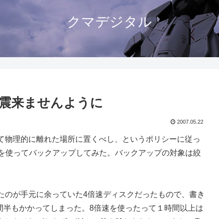
クマデジタル
地震来ませんように
2007.05.22
て物理的に離れた場所に置くべし、というポリシーに従っ
み機能を使ってバックアップしてみた。バックアップの対象は絞
たのが手元に余っていた4倍速ディスクだったもので、書き
時間半もかかってしまった。8倍速を使ったって１時間以上は