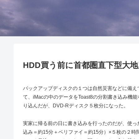
HDD買う前に首都圏直下型大
バックアップディスクの１つは自然災害などに備え
て、iMacの中のデータをToast8の分割書き込
り込んだが、DVD-Rディスク５枚分になった。
実家に帰る前の日に書き込みを行ったのだが、使っ
込み＝約15分＋ベリファイ＝約15分）×５枚の２