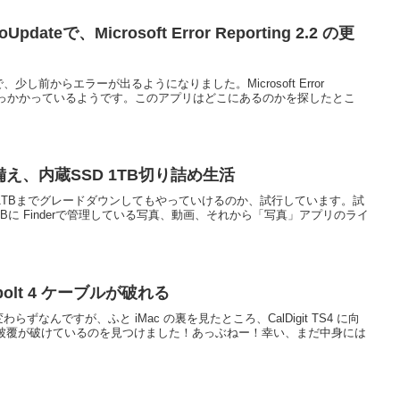
Updateで、Microsoft Error Reporting 2.2 の更
pdateで、少し前からエラーが出るようになりました。Microsoft Error
アプリで引っかかっているようです。このアプリはどこにあるのかを探したとこ
え、内蔵SSD 1TB切り詰め生活
を1TBまでグレードダウンしてもやっていけるのか、試行しています。試
D 1TBに Finderで管理している写真、動画、それから「写真」アプリのライ
derbolt 4 ケーブルが破れる
相変わらずなんですが、ふと iMac の裏を見たところ、CalDigit TS4 に向
の被覆が破けているのを見つけました！あっぶねー！幸い、まだ中身には