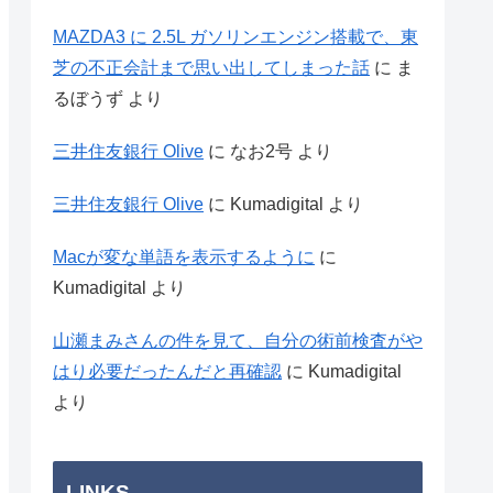
MAZDA3 に 2.5L ガソリンエンジン搭載で、東
芝の不正会計まで思い出してしまった話
に
ま
るぼうず
より
三井住友銀行 Olive
に
なお2号
より
三井住友銀行 Olive
に
Kumadigital
より
Macが変な単語を表示するように
に
Kumadigital
より
山瀬まみさんの件を見て、自分の術前検査がや
はり必要だったんだと再確認
に
Kumadigital
より
LINKS