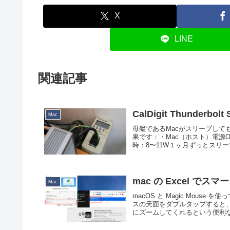
X
LINE
関連記事
CalDigit Thunderbol
Mac
母艦であるMacがスリープして
果です：・Mac（ホスト）電源O
時：8〜11W１ヶ月ずっとスリープ
mac の Excel 
Mac
macOS と Magic Mou
スの天面をダブルタップすると
にズームしてくれるという便利なも