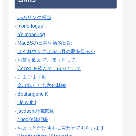
-
いぬリンク相当
-
mono-logue
-
b's mono-log
-
MacBSの日常生活的日記
-
はぐれウサギは赤い月の夢を見るか
-
お茶を飲んで、ほっとして。
-
Cocoa を飲んで、ほっとして
-
こまごま手帖
-
金は無くとも六色林檎
-
Boulangerie K +
-
life with i
-
jaydashの備忘録
-
r-bear's雑記帳
-
ちょっとだけ勝手に言わせてもらいます