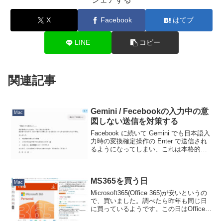
X
Facebook
はてブ
LINE
コピー
関連記事
Gemini / Fecebookの入力中の意
Mac
図しない送信を対策する
Facebook に続いて Gemini でも日本語入
力時の変換確定操作の Enter で送信され
るようになってしまい、これは本格的に
変換入力圏がハブられ始めたなと思い、
自分でなんとかしてみました。（Gemini
に相談です。）以下、解決の...
MS365を買う日
Mac
Microsoft365(Office 365)が安いというの
で、買いました。調べたら昨年も同じ日
に買っているようです。この日はOfficeが
安いんですかね。ただもちろんお値段は