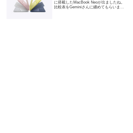
に搭載したMacBook Neoが出ましたね。
比較表をGeminiさんに纏めてもらいまし
たが、MacBook Airとずいぶん値差を作
ったなぁというのが第一印象。そして画
面がわずかに小さい（-0...