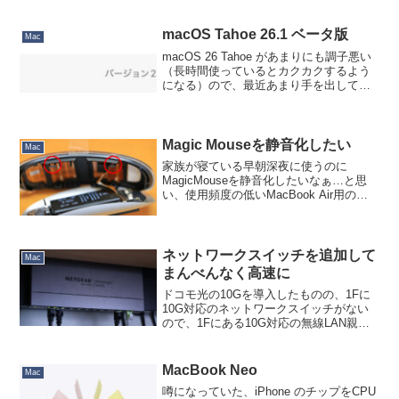
昨年より高くなっていて、Amazonカード
の還元率を加味しても...
macOS Tahoe 26.1 ベータ版
Mac
macOS 26 Tahoe があまりにも調子悪い
（長時間使っているとカクカクするよう
になる）ので、最近あまり手を出してい
なかった次期ベータ版を入れてみまし
た。ただ調子良い理由はなんとなくわか
っていて、起動時に読み込まれる常駐ソ
フト類を全て...
Magic Mouseを静音化したい
Mac
家族が寝ている早朝深夜に使うのに
MagicMouseを静音化したいなぁ…と思
い、使用頻度の低いMacBook Air用の方
をバラしてみました。各分解サイトの記
事を参考にバラしてみたのですが、いず
れも側面から樹脂製の薄いオープナーか
クレジット...
ネットワークスイッチを追加して
Mac
まんべんなく高速に
ドコモ光の10Gを導入したものの、1Fに
10G対応のネットワークスイッチがない
ので、1Fにある10G対応の無線LAN親機
と、2Fへの10G伝送を両立できずにモヤ
モヤしていました。そこでもう１つ、1F
にもネットワークスイッチを追加するこ
MacBook Neo
Mac
とにし...
噂になっていた、iPhone のチップをCPU