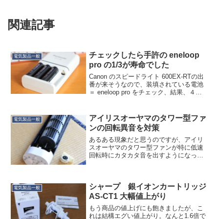
関連記事
チェックしたら手許の eneloop
電気製品一般
pro の1/3が寿命でした
Canon のスピードライト 600EX-RTの出
番が来そうなので、装填されている電池
＝ eneloop pro をチェック、結果、４本
中１本が充電前のチェックでエラーにな
りました。もう手元の eneloop pro も寿
命を迎える頃か…と...
アイリスオーヤマのタワー型ファ
電気製品一般
ンの回転異音を対策
あるある現象だと思うのですが、アイリ
スオーヤマのタワー型ファンが特に低速
回転時にカタカタ音を出すようになった
のでバラしてみました。音の発生源はフ
ァンの上部の軸受け（外した部品、右
下）だということはすぐ分かったのです
シャープ 銀イオンカートリッジ
が、ゴムブッシュであるだけ...
電気製品一般
AS-CT1 大幅値上がり
もう商品の値上げにも飽きましたが、こ
れは結構エグい値上がり。なんと1.6倍で