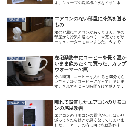
す。シャープの洗濯機の水をイオン水に
するアダプターのカートリッジ。効果を
実感するのでつい買ってしまいます
が…。昨年４月→3,140円今年７月
エアコンのない部屋に冷気を送る
電気製品一般
→5,030円（160%...
もの
娘の部屋にエアコンがありません。隣の
部屋から冷気を送るべく、今更ですがサ
ーキュレーターを買いました。今まで扇
風機（５台ある）をやりくりして代用し
ていましたが、どうにも足りなくなりも
う１台扇風機を…いやしかし４人住みの
在宅勤務中にコーヒーを長く温か
電気製品一般
家で扇風機６台は異常だろ...
いまま飲みたくて買った、カップ
ウオーマーの罠
今の時期、コーヒーを入れると30分くら
いで冷え冷えコーヒーになってしまいま
す。それでも２～３時間かけて飲んでし
まうのですが、ちょっと最後まで暖かく
飲みたいなぁと思いまして、カップウオ
ーマーを買いました。妻には「また電気
離れて設置したエアコンのリモコ
電気製品一般
で何でも解決する」と言...
ンの感度改善
エアコンのリモコンの電池が少しばかり
減ってきたら効きが悪くなってしまいま
した。エアコンの方に向ければ動作する
ので単にリモコン設置の向きが悪いのだ