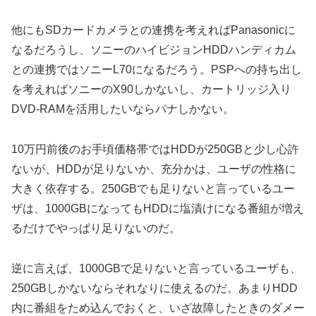
他にもSDカードカメラとの連携を考えればPanasonicに
なるだろうし、ソニーのハイビジョンHDDハンディカム
との連携ではソニーL70になるだろう。PSPへの持ち出し
を考えればソニーのX90しかないし、カートリッジ入り
DVD-RAMを活用したいならパナしかない。
10万円前後のお手頃価格帯ではHDDが250GBと少し心許
ないが、HDDが足りないか、充分かは、ユーザの性格に
大きく依存する。250GBでも足りないと言っているユー
ザは、1000GBになってもHDDに塩漬けになる番組が増え
るだけでやっぱり足りないのだ。
逆に言えば、1000GBで足りないと言っているユーザも、
250GBしかないならそれなりに使えるのだ。あまりHDD
内に番組をため込んでおくと、いざ故障したときのダメー