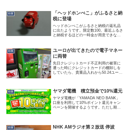
「ヘッドホンべこ」がふるさと納
時事
税に登場
ヘッドホンべこがふるさと納税の返礼品
に出たようです。限定数100。最近ふるさ
と納税するほどの一時金が用意できなく
てあまりやっていませんでしたが、これ
は万難排して即申し込み…。ただ、この
返礼品の赤べこ、大きいんですよね。５
ユーロが出てきたので電子マネー
時事
号サイズ。全長21c...
に両替
先日クレジットカード不正利用の被害に
遭った時にクレジットカードの棚卸しを
していたら、貴重品入れから50.24ユーロ
が出てきました。2016年に欧州に出張し
た時に使った残りだと思いますが、もう
当面欧州に行くこともないだろうなと思
ヤマダ電機 積立預金で10%還元
いまして、両替...
時事
ヤマダ電機が「YAMADA NEO BANK」
口座を利用して10%ポイント還元キャン
ペーンを開催するようです。ただし期間
は12/2～とのことで、まだトップページ
から直接リンクは貼られていないようで
す。「YAMADA NEO BANK」という...
NHK AMラジオ第２放送 停波
時事