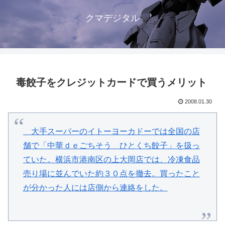
クマデジタル
毒餃子をクレジットカードで買うメリット
2008.01.30
大手スーパーのイトーヨーカドーでは全国の店
舗で「中華ｄｅごちそう ひとくち餃子」を扱っ
ていた。横浜市港南区の上大岡店では、冷凍食品
売り場に並んでいた約３０点を撤去。買ったこと
が分かった人には店側から連絡をした。