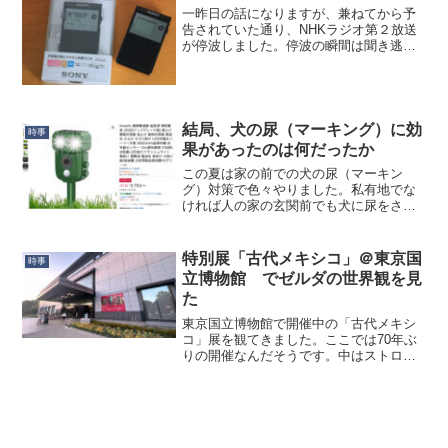
一昨日の話になりますが、兼ねてから予
告されていた通り、NHKラジオ第２放送
が停波しました。停波の瞬間は聞き逃し
てしまったのですが、YouTubeに多くの
方がアップしてくれています。ありがと
うございます。君が代とか流れるかと思
いましたが、最後...
結局、犬の尿（マーキング）に効
時事
果があったのは何だったか
この夏は家の前での犬の尿（マーキン
グ）対策で色々やりました。私有地でな
ければ人の家の玄関前でも犬に尿をさせ
ても構わないというメンタリティーや、
いかに多くの地点で尿（マーキング）を
させるかが飼い主の自慢になるというメ
特別展「古代メキシコ」＠東京国
時事
ンタリティーに出会って、こ...
立博物館 でゼルダの世界観を見
た
東京国立博物館で開催中の「古代メキシ
コ」展を観てきました。ここでは70年ぶ
りの開催なんだそうです。中はストロボ
を使わない限り静止画撮影OKなのです
が、「個人使用に限る」とのことなの
で、ブログは公衆送信であって個人使用
ではないよなぁ…と考え、...