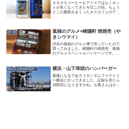
そろそろコーヒーもアイスではなくホッ
トが良くなってきた今日この頃。ちょう
どこの夏飲みまくったネスカフェのアイ
スコーヒー（インスタント）が切れたの
で、次のコーヒーどうしようかな……
と、ふと普段開けていない戸棚を開けた
ら……２年前くらいに終売し...
孤独のグルメ×崎陽軒 焼焼売（や
食べ物
きシウマイ）
渋谷の孤独のグルメ博で売っていたので
買ってみました。崎陽軒の焼焼売、孤独
のグルメスペシャルパッケージです。こ
れは中身は普通の焼焼売で、パッケージ
命なので、綺麗に剥がしてファイリング
しました（笑コミックだとジェット（焼
横浜・山下埠頭のハンバーガー
横浜/お台場/静岡/福岡ガンダム
売）のせいで歯車が狂うの...
最後になるであろうガンダムファクトリ
ー横浜に行ってきました。記録を見たら
18回目になりますかね。お客さんはかな
り復活していて、この人出ですよ。一方
売店の方は商品はかなりすっからかん
で、このHMTの色違いが２種類と、あと
はハロのプラモですね。...