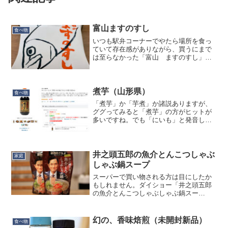
富山ますのすし
食べ物
いつも駅弁コーナーでやたら場所を食っ
ていて存在感がありながら、買うにまで
は至らなかった「富山 ますのすし」を
ようやく食べました。確か1,680円くらい
でした。 いやいやこれはすごく凝ったパ
ッケージですね…。1,680円中300円くら
いはここ...
煮芋（山形県）
食べ物
「煮芋」か「芋煮」か諸説ありますが、
ググってみると「煮芋」の方がヒットが
多いですね。でも「にいも」と発音して
も関東では大抵通じないですけどね。東
北だと通じるんでしょうか。山形県で食
べた「煮芋」の味を再現させたくなり、
やはりググってみたところ...
井之頭五郎の魚介とんこつしゃぶ
家庭
しゃぶ鍋スープ
スーパーで買い物される方は目にしたか
もしれません。ダイショー「井之頭五郎
の魚介とんこつしゃぶしゃぶ鍋スー
プ」。『劇映画 孤独のグルメ』（※2025
年1月10日（金）全国公開）にて、井之頭
五郎が追い求める❝究極のスープ❞を、フ
幻の、香味焙煎（未開封新品）
食べ物
ードスタイリスト...