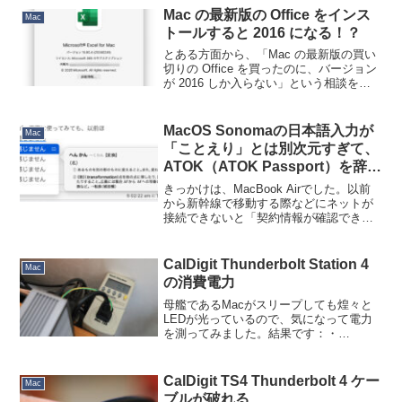
Mac の最新版の Office をインス
Mac
トールすると 2016 になる！？
とある方面から、「Mac の最新版の買い
切りの Office を買ったのに、バージョン
が 2016 しか入らない」という相談を受
けました。Mac の Office 2016 はセキュ
リティパッチの配布が 2020 年に終了し
ており、また、今...
MacOS Sonomaの日本語入力が
Mac
「ことえり」とは別次元すぎて、
ATOK（ATOK Passport）を辞め
た話
きっかけは、MacBook Airでした。以前
から新幹線で移動する際などにネットが
接続できないと「契約情報が確認できな
い」としてATOKが使えないことがありま
した。最近は新幹線で Mac を使う機会も
なくなったのでそれは良いのですが、い
CalDigit Thunderbolt Station 4
Mac
つの...
の消費電力
母艦であるMacがスリープしても煌々と
LEDが光っているので、気になって電力
を測ってみました。結果です：・
Mac（ホスト）電源OFF時：3W・
Mac（ホスト）スリープ時：4W・
Mac（ホスト）稼働時：8〜11W１ヶ月ず
CalDigit TS4 Thunderbolt 4 ケー
Mac
っとスリープさせておく...
ブルが破れる