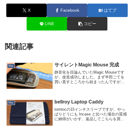
X
Facebook
はてブ
LINE
コピー
関連記事
サイレントMagic Mouse 完成
Mac
静音化を目論んでいたMagic Mouseです
が、改造成功しました。まず半田ごてを
買い直すところから始まったんですが…
これは太洋電気産業のPX-280という「鉛
フリーはんだ対応デジタル温調はんだこ
て」で、今まで半田ごてステーション
（コント...
bellroy Laptop Caddy
Mac
tomtocの15インチスリーブですが、やっ
ぱりどうにも Incase と比べた場合の質感
に納得がいかす、返品してこちらを買い
直しました。オーストラリア bellroy 社の
Laptop Caddy です。Apple Store 取扱品
な...