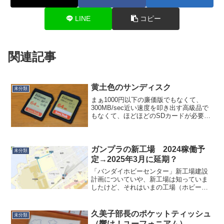
LINE
コピー
関連記事
黄土色のサンディスク
未分類
まぁ1000円以下の廉価版でもなくて、
300MB/sec近い速度を叩き出す高級品で
もなくて、ほどほどのSDカードが必要に
なってサンディスクの金色のExtreme
170MB/sec品（日本市場向け正規品）を
買ったんですが。今までのゴールドカ...
ガンプラの新工場 2024稼働予
未分類
定→2025年3月に延期？
「バンダイホビーセンター」新工場建設
計画についていや、新工場は知っていま
したけど、それはいまの工場（ホビーセ
ンター）の南側にチョイ付け足ししたあ
の工場のことでしょ？と思ってました
が、そのあとの計画があったようです。
久美子部長のポケットティッシュ
未分類
「ホビーセンターに隣接する...
（響け！ユーフォニアム）