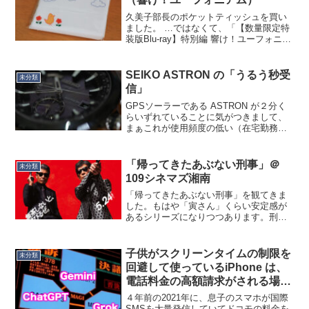
久美子部長のポケットティッシュを買い
ました。 …ではなくて、「【数量限定特
装版Blu-ray】特別編 響け！ユーフォニア
ム～アンサンブルコンテスト～」が届き
ました。劇場でも買った気がするんです
が、エディション違いなので…京アニに
SEIKO ASTRON の「うるう秒受
未分類
対するファン...
信」
GPSソーラーである ASTRON が２分く
らいずれていることに気がつきまして、
まぁこれが使用頻度の低い（在宅勤務多
めだから）GPSソーラー時計の実態だよ
ね、とは思いつつも、右上のボタン３秒
押しで強制GPS受信。すると、インジケ
「帰ってきたあぶない刑事」＠
未分類
ーターが「時...
109シネマズ湘南
「帰ってきたあぶない刑事」を観てきま
した。もはや「寅さん」くらい安定感が
あるシリーズになりつつあります。刑事
物でドンパチやるのになぜか安心して観
ていられます。全編にわたって山下埠
頭〜東神奈川の間あたりで話が展開しま
子供がスクリーンタイムの制限を
未分類
すが、前作(2016年)同...
回避して使っているiPhone は、
電話料金の高額請求がされる場合
がある
４年前の2021年に、息子のスマホが国際
SMSを大量発信していてドコモの料金を