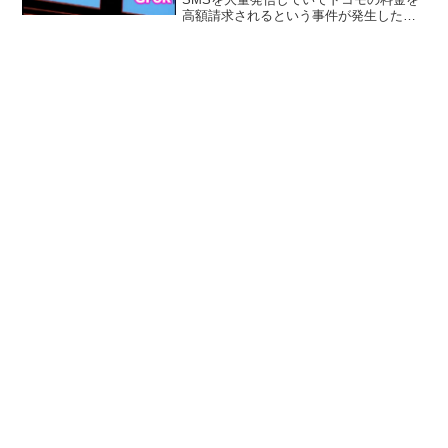
高額請求されるという事件が発生したの
ですが、近年の対話型AIに通信ログと使
用状況の情報を入れてみたところ、原因
が判明しました。結論を先に書きます。
スクリーンタイム...