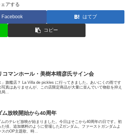
シェアする
Facebook
はてブ
コピー
リコマンホール・美樹本晴彦氏サイン会
店？ La Villa de pickles に行ってきました。あいにくの雨です
の写真はありませんが、この店限定商品が大量に並んでいて物欲を抑え
...
ンダム放映開始から40周年
ガンダムのテレビ放映が始まりました。今日はそこから40周年の日です。初
った頃、追加燃料のように登場したZガンダム。ファーストガンダムよ
のOP主題歌、時...