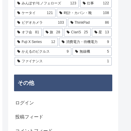
みんぽす/モノフェローズ
123
仕事
122
ケータイ
121
時計・カバン・靴
108
ビデオカメラ
103
ThinkPad
86
オフ会
81
旅
28
ClariS
25
星
13
Fuji X Series
12
消費電力・待機電力
9
かえるのピクルス
9
無線機
5
ファイナンス
1
その他
ログイン
投稿フィード
コメントフィード