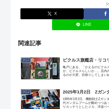
X
LINE
関連記事
ピクルス旗艦店・リコ
アニメ
亀戸にある、「かえるのピクルス」旗艦
が、ピクルスらしいか…。店内
るのが大変、目移りしてしまい結局
2025年3月2日 Zガ
アニメ
1985年3月2日、機動戦士Z
代ガンダムブームが醒めつつあ
りカッチリとしたメカ、洋楽ベース