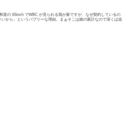
）
ので和室の 65inch でWBC が見られる我が家ですが、なぜ契約しているの
さいから」というバブリーな理由。まぁそこは娘の家計なので深くは追