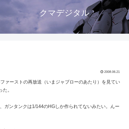
クマデジタル
2008.06.21
のファーストの再放送（いまジャブローのあたり）を見てい
った。
ど、ガンタンクは1/144のHGしか作られてないみたい。んー