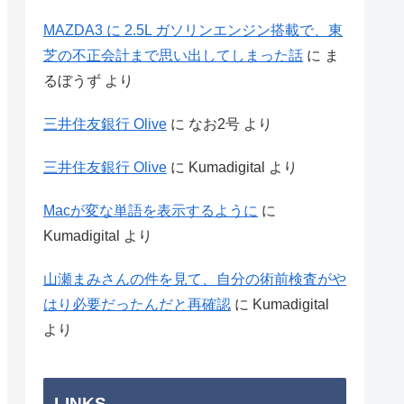
MAZDA3 に 2.5L ガソリンエンジン搭載で、東
芝の不正会計まで思い出してしまった話
に
ま
るぼうず
より
三井住友銀行 Olive
に
なお2号
より
三井住友銀行 Olive
に
Kumadigital
より
Macが変な単語を表示するように
に
Kumadigital
より
山瀬まみさんの件を見て、自分の術前検査がや
はり必要だったんだと再確認
に
Kumadigital
より
LINKS