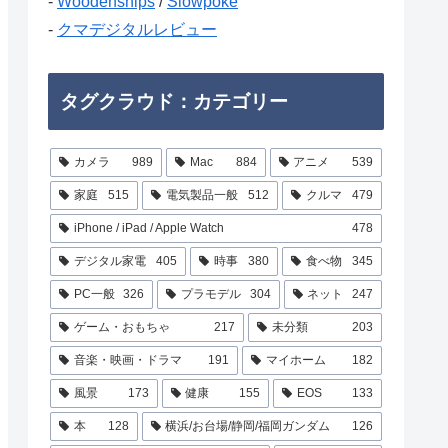
-
Woodenships
/
Slowpoke
-
クマデジタルレビュー
タグクラウド：カテゴリー
カメラ
989
Mac
884
アニメ
539
家庭
515
電気製品一般
512
クルマ
479
iPhone / iPad / Apple Watch
478
デジタル家電
405
時事
380
食べ物
345
PC一般
326
プラモデル
304
ネット
247
ゲーム・おもちゃ
217
未分類
203
音楽・映画・ドラマ
191
マイホーム
182
風景
173
健康
155
EOS
133
本
128
横浜/お台場/静岡/福岡ガンダム
126