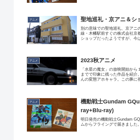
聖地巡礼・京アニ＆シ
アニメ
別の意味での聖地巡礼、京アニ
線・木幡駅前すぐの株式会社京都
ショップだったようですが、今は閉
2023秋アニメ
アニメ
「水星の魔女」の放映開始から
までで印象に残った作品を紹介。
んの変態アホキャラ。この豚に視
機動戦士Gundam GQuuuu
アニメ
ray+Blu-ray)
明日発売の機動戦士Gundam GQuuuuu
ムからフライングで届きました。A