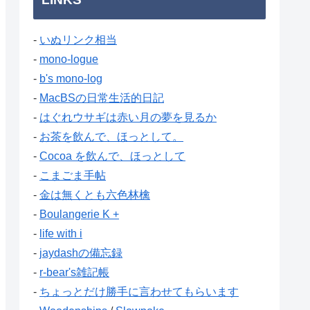
-
いぬリンク相当
-
mono-logue
-
b's mono-log
-
MacBSの日常生活的日記
-
はぐれウサギは赤い月の夢を見るか
-
お茶を飲んで、ほっとして。
-
Cocoa を飲んで、ほっとして
-
こまごま手帖
-
金は無くとも六色林檎
-
Boulangerie K +
-
life with i
-
jaydashの備忘録
-
r-bear's雑記帳
-
ちょっとだけ勝手に言わせてもらいます