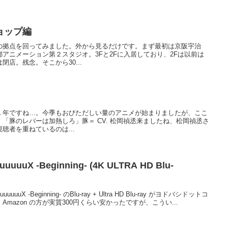
ョップ編
の拠点を回ってみました。外から見るだけです。まず最初は京阪宇治
アニメーション第２スタジオ。3Fと2Fに入居しており、2Fは以前は
店。残念。そこから30...
１年ですね…。今季もおびただしい量のアニメが始まりましたが、ここ
「豚のレバーは加熱しろ」豚＝ CV. 松岡禎丞来ましたね、松岡禎丞さ
聴者を重ねているのは...
uuX -Beginning- (4K ULTRA HD Blu-
uX -Beginning- のBlu-ray + Ultra HD Blu-ray がヨドバシドットコ
mazon の方が実質300円くらい安かったですが、こうい...