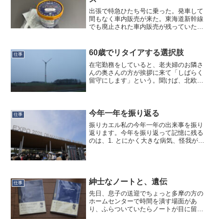
出張で特急ひたち号に乗った。発車して
間もなく車内販売が来た。東海道新幹線
でも廃止された車内販売が残っていたこ
とに驚いたが、もっと驚いたのはシンカ
ンセンスゴイカタイアイスが売られてい
たことだ。新幹線でもグリーン車なら買
60歳でリタイアする選択肢
仕事
えると聞いたが、常磐線の...
在宅勤務をしていると、老夫婦のお隣さ
んの奥さんの方が挨拶に来て「しばらく
留守にします」という。聞けば、北欧に
10日間ほど夫婦で旅行に行くのだとい
う。この寒いのにですか？と訝しがった
が、「オーロラを見に行くんです」と聞
いて納得した。…という話...
今年一年を振り返る
仕事
振りカエル私の今年一年の出来事を振り
返ります。今年を振り返って記憶に残る
のは、1. とにかく大きな病気、怪我がな
かった2. 大阪万博に行った3. 娘が就職4.
推し活が充実5. BHCPDII （バンダイ新工
場）を見られた6. サラリーマン...
紳士なノートと、遺伝
仕事
先日、息子の送迎でちょっと多摩の方の
ホームセンターで時間を潰す場面があ
り、ふらついていたらノートが目に留ま
りまして、「ああそうそう、少し小ぶり