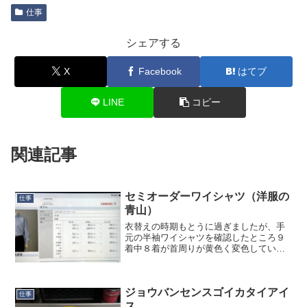
仕事
シェアする
X
Facebook
はてブ
LINE
コピー
関連記事
セミオーダーワイシャツ（洋服の
仕事
青山）
衣替えの時期もとうに過ぎましたが、手
元の半袖ワイシャツを確認したところ９
着中８着が首周りが黄色く変色してい
て、ちょっと着ていくには恥ずかしいも
のになっていました。とはいえ、もう９
着も必要なく、残った１着プラスあと２
ジョウバンセンスゴイカタイアイ
着くらいあればいいか、とい...
仕事
ス