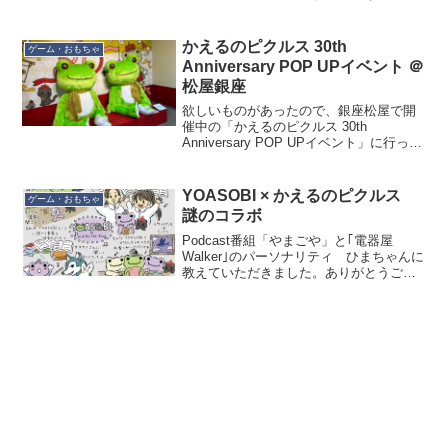
静鉄が BHCPDII コラボをやっていること
と、POP-UP SHOPは新静岡駅ビル「新
静岡セノバ」に出店していることから...
かえるのピクルス 30th
ゲーム・おもちゃ
Anniversary POP UPイベント ＠
松屋銀座
欲しいものがあったので、銀座松屋で開
催中の「かえるのピクルス 30th
Anniversary POP UPイベント」に行って
きました。どこに並べばいいんだろう…
と地下をうろついてたら看板発見。そっ
かー、と思って京橋口に行ったら、整理
YOASOBI × かえるのピクルス
ゲーム・おもちゃ
券配っ...
謎のコラボ
Podcast番組「やまごや」と｢電器屋
Walker｣のパーソナリティ ひまちゃんに
教えていただきました。ありがとうござ
います。かえるのピクルスとYOASOBIが
謎のコラボ…！！ どういうこと？(；´Д
｀)（若干困惑 山下町のカバンのキタム...