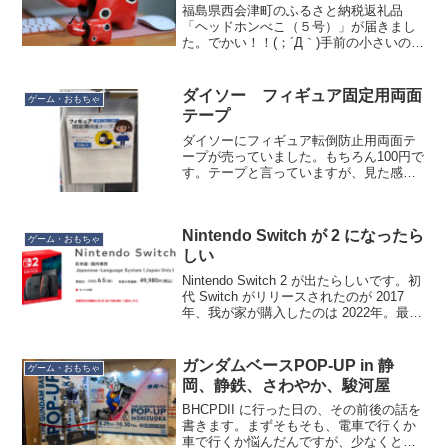
福島県西会津町のふるさと納税返礼品
「ヘッドホンべこ（５号）」が届きまし
た。でかい！！(；´Д｀)手前の小さいのは
私の自作のもの（１号）。全長比較で２
倍以上（9.5cm vs 21cm）の大きさがあ
ります。当初、ヘッドホンべこは２号
ダイソー フィギュア固定用両面
ゲーム・おもちゃ
（11.5...
テープ
ダイソーにフィギュア転倒防止用両面テ
ープが売っていました。もちろん100円で
す。テープと言っていますが、見た感じ
「耐震ゲル」の一種のように見えまし
た。描かれたイラストを見るとプライズ
品よりさらに小さく食玩クラスあるいは
Nintendo Switch が 2 になったら
カプセルトイクラスのフ...
ゲーム・おもちゃ
しい
Nintendo Switch 2 が出たらしいです。初
代 Switch がリリースされたのが 2017
年、我が家が購入したのは 2022年。最近
はもっぱらテレビに繋いで子供達がマリ
オ（マリオカートとかマリオパーティ）
とかやって遊んでいます...
ガンダムベースPOP-UP in 静
ゲーム・おもちゃ
岡、静鉄、さわやか、駿河屋
BHCPDII に行った日の、その前後の話を
書きます。まずそもそも、電車で行くか
車で行くか悩んだんですが、少なくとも