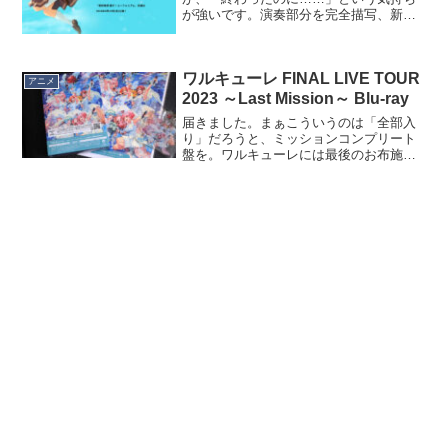
が強いです。演奏部分を完全描写、新カ
ット追加とのことですが、一度教職に就
いた久美子をまた高校生に戻すんです
か…。アニメで久美子が高校に入った
ワルキューレ FINAL LIVE TOUR
春、うちの娘が偶然にも中学に入...
アニメ
2023 ～Last Mission～ Blu-ray
届きました。まぁこういうのは「全部入
り」だろうと、ミッションコンプリート
盤を。ワルキューレには最後のお布施だ
と思って。ただ、どうも納得いかないの
が特典。販売元のビクターのページに
は、とあって、Amazonで買うと「アクキ
ー」「ミニクリアファ...