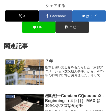
シェアする
X
Facebook
はてブ
LINE
コピー
関連記事
７年
アニメ
衝撃と深い悲しみをもたらした「京都ア
ニメーション放火殺人事件」から、2026
年7月18日で7年が経ちました。そして今
年2026年は京都アニメーションにとっ
て、もう一つの大きな節目でもありま
す。事件当時、スタジオの陣頭指揮をと
っていた八田英明...
機動戦士Gundam GQuuuuuuX -
アニメ
Beginning （４回目）IMAX @
109シネマズゆめが丘