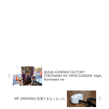
超合金×GUNDAM FACTORY
YOKOHAMA RX-78F00 GUNDAM ‐Night
illuminated ver.-
WF-1000XM4が充電できなくなった