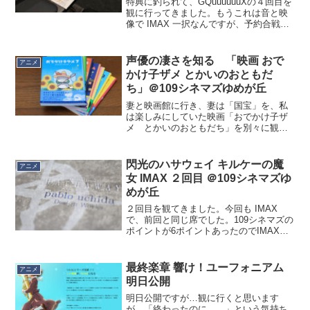
特典に釣られて、GQuuuuuuXの４回目を
観に行ってきました。もうこれは音と映
像で IMAX 一択なんですが、予約合戦と
いうほどのものでもなく、エグゼクティ
ブシートのど真ん中を取れました。今回
の特典の ANNO SCENARIO & DE...
声優の凄さを知る 「映画 おで
アニメ
かけ子ザメ とかいのおともだ
ち」＠109シネマズゆめが丘
妻と映画館に行き、妻は「国宝」を、私
は楽しみにしていた映画「おでかけ子ザ
メ とかいのおともだち」を別々に観て
きました。あの子ザメちゃんがショート
アニメではなく劇場長編（75分）で延々
とサメ語を喋るという、インパクトのあ
閃光のハサウェイ キルケーの魔
アニメ
る映画です。今日時点で...
女 IMAX ２回目 ＠109シネマズゆ
めが丘
２回目を観てきました。今回も IMAX
で、前回と同じ席でした。109シネマズの
ポイントが6ポイントあったのでIMAX加
算料700円で観られたのですが、昼間
（2,000円＋IMAX700円）でもレイトショ
ー（1,500円＋IMAX700円）...
最終楽章 響け！ユーフォニアム
アニメ
明日公開
明日公開ですが…観に行くと思います
が、「終わったのに……」という気持ち