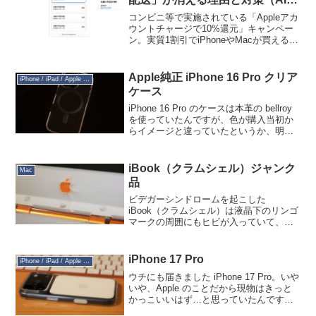
成記事）
コンビニ等で実施されている「Appleアカ
ウントチャージで10%還元」キャンペー
ン。実質1割引でiPhoneやMacが買えると
あって大人気ですが、実は大きな「罠」
が隠されているのをご存知でしょうか？
それは、「注文時には『翌日配送』と表
Apple純正 iPhone 16 Pro クリア
iPhone / iPad / Apple Watch
示され...
ケース
iPhone 16 Pro のケースは本革の bellroy
を使っていたんですが、色が購入当初か
らイメージと違っていたというか、明る
い方の本革にすればよかったなぁ…とい
うモヤモヤがあり、気温が高くなってき
て暑苦しく見えてきたこともあり、A...
iBook（クラムシェル）ジャンク
Mac
品
ビデガーシンドロームを起こした
iBook（クラムシェル）は液晶下のリンゴ
マークの周囲にもヒビが入っていて、液
体接着剤を流し込めばワンチャン傷が目
立たなくなるるかな？と思いベゼルの分
解を試みたところ…力加減を誤ってヒビ
iPhone 17 Pro
iPhone / iPad / Apple Watch
を拡大させてしまいました...
ウチにも届きました iPhone 17 Pro。いや
いや、Apple のことだから現物はきっと
かっこいいはず…と思っていたんです
が、あまりかっこよくないですね（笑。