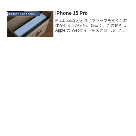
画面プロテクタはNIMASOのガラスパネ
ルを貼りましたが、２枚セット中２枚
と...
iPhone 15 Pro
iPhone / iPad / Apple Watch
MacBookなどと同じフラップを開くと本
体がせり上がる箱。娘曰く、この動きは
Apple の Webサイトをスクロールしたと
きの動きにも通じる印象があるとのこ
と。封印シールにはブラックライトで見
えるiPhoneの文字とバーコード。付属の
U...