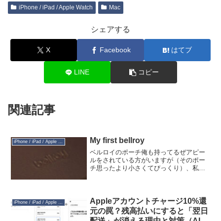
iPhone / iPad / Apple Watch
Mac
シェアする
X
Facebook
はてブ
LINE
コピー
関連記事
My first bellroy
iPhone / iPad / Apple Watch
ベルロイのポーチ俺も持ってるぜアピー
ルをされている方がいますが（そのポー
チ思ったより小さくてびっくり）、私も
bellroy ってなかなか良かったので他の製
品も眺めていたら、iPhoneケース作って
るじゃないですか。しかも Apple が製...
Appleアカウントチャージ10%還
iPhone / iPad / Apple Watch
元の罠？残高払いにすると「翌日
配送」が消える理由と対策（AI生