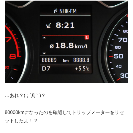
…あれ？(；´Д｀)？
80000kmになったのを確認してトリップメーターをリセ
ットしたよ！？