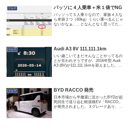
ました。19歳といえば...
パッソに４人乗車＋米１俵でNG
クルマ
パッソって５人乗りなので、家族４人な
ら米袋２つ（60kg）くらい運べるんじゃ
ないかなぁ……となんとなく思ってたん
ですが、Gemini さんと壁打ちしていたら
それはNGであることが判明。免許をとっ
て35年、今まで知らなかったのですが、
カタログ...
Audi A3 8V 111,111.1km
クルマ
いい歳こいてまだそんなことやってるの
とか言われそうですが、2016年型 Audi
A3 (8V)が111,111.1kmを迎えました。画
像が粗いのは動画からの切り出しのため
です。納車から9年10ヶ月です。コロナ渦
中は新幹線がわりに使うことも...
BYD RACCO 発売
クルマ
日本市場から半撤退に近かったBYDが起
死回生で送り込む軽規格EV「RACCO」
が発売されました。３グレードあり、価
格は214.5万円、239.8万円、249.7万円と
のこと。一番下のグレードは補助金込み
だと199万円になるようです。かなり日...