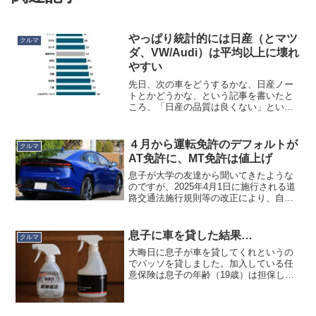
やっぱり統計的には日産（とマツ
クルマ
ダ、VW/Audi）は平均以上に壊れ
やすい
先日、次の車をどうするかな、日産ノー
トとかどうかな、という記事を書いたと
ころ、「日産の品質は良くない」という
コメントをいただきました。気になった
ので客観的なデータを探してみました。
すると、J.D.パワーの「日本自動車耐久
４月から運転免許のデフォルトが
クルマ
品質調査」というのが...
AT免許に、MT免許は値上げ
息子が大学の友達から聞いてきたような
のですが、2025年4月1日に施行される道
路交通法施行規則等の改正により、自動
車運転免許のデフォルトがAT免許にな
り、MT免許を取得するための費用が今よ
りかなり高額になる見込みとのこと。MT
息子に車を貸した結果…
クルマ
免許を取る人で...
大晦日に息子が車を貸してくれというの
でパッソを貸しました。加入している任
意保険は息子の年齢（19歳）は担保して
いないので、息子が自分で１日保険に加
入していきました。行き先は伊豆、撮り
鉄目的で高校生の友達２人と一緒に行き