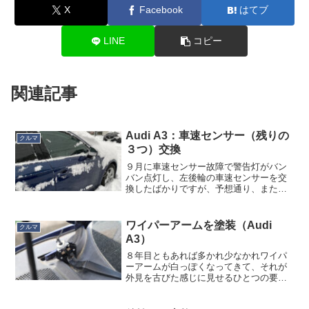
X
Facebook
はてブ
LINE
コピー
関連記事
Audi A3：車速センサー（残りの
クルマ
３つ）交換
９月に車速センサー故障で警告灯がバン
バン点灯し、左後輪の車速センサーを交
換したばかりですが、予想通り、また同
じように警告灯がバンバン点灯しまし
た。残り３つの車速センサーのどれかが
壊れたものと推察されましたが、もう面
ワイパーアームを塗装（Audi
クルマ
倒なので残り３つ全部まとめ...
A3）
８年目ともあれば多かれ少なかれワイパ
ーアームが白っぽくなってきて、それが
外見を古びた感じに見せるひとつの要因
な訳ですが、これはわりあい簡単に塗装
できるのでやってみました。ワイパーア