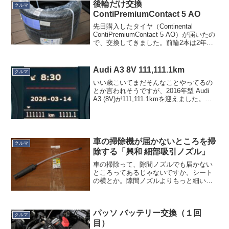
ームはナット一つで止まってはいます
後輪だけ交換
クルマ
が、実際にはナットを外した...
ContiPremiumContact 5 AO
先日購入したタイヤ（Continental
ContiPremiumContact 5 AO）が届いたの
で、交換してきました。前輪2本は2年前
にパンクで交換したので、今回は5年目を
迎えた後輪のみです。ホイールが付いて
いないので軽いです。2本...
Audi A3 8V 111,111.1km
クルマ
いい歳こいてまだそんなことやってるの
とか言われそうですが、2016年型 Audi
A3 (8V)が111,111.1kmを迎えました。画
像が粗いのは動画からの切り出しのため
です。納車から9年10ヶ月です。コロナ渦
中は新幹線がわりに使うことも...
車の掃除機が届かないところを掃
クルマ
除する「興和 細部吸引ノズル」
車の掃除って、隙間ノズルでも届かない
ところってあるじゃないですか。シート
の横とか。隙間ノズルよりもっと細いノ
ズルあるだろう？と思って探したら、あ
りました。「興和 細部吸引ノズル」先端
はブラシになっています。吸引圧を調整
パッソ バッテリー交換（１回
する穴もついています。...
クルマ
目）