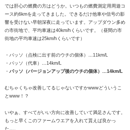
では肝心の燃費の方はどうか。いつもの燃費測定用周遊コ
ース約6kmを走ってきました。できるだけ他車や信号の影
響を受けない早朝深夜に走っています。アップダウン多め
の市街地で、平均車速は40km/hくらいです。（昼間の市
街地の平均車速は25km/hくらいです）
・パッソ（点検に出す前のウチの個体）…11km/L
・パッソ（代車）…14km/L
・
パッソ（バージョンアップ後のウチの個体）…14km/L
むちゃくちゃ改善してるじゃないですかwwwどういうこ
とwww！？
いやぁ、すべてがいい方向に改善していて満足さんです。
もっと早くこのファームウエアを入れて貰えば良かっ
た…。