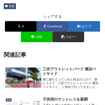
家庭
シェアする
X
Facebook
はてブ
LINE
コピー
関連記事
三井アウトレットパーク 横浜ベ
家庭
イサイド
娘に連れてってくれと頼まれたので、妻
と３人で「三井アウトレットパーク 横浜
ベイサイド」 に初めて行ってきました。
アウトレットは実家近くの「あみプレミ
アム・アウトレット」ができたばかりの
頃（15年前くらい）に一回行って、何が
子供用のマットレスを新調
家庭
アウトレットなのか...