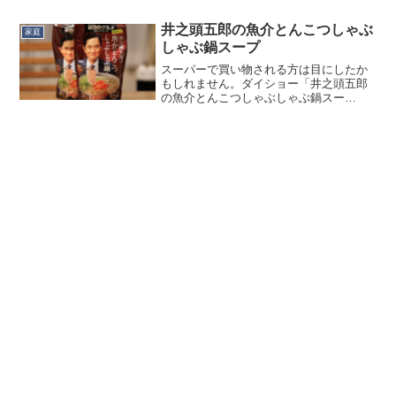
つけば良かったんですが、息子が黙って
たので…。剥がれてから気が付いたん
井之頭五郎の魚介とんこつしゃぶ
家庭
で...
しゃぶ鍋スープ
スーパーで買い物される方は目にしたか
もしれません。ダイショー「井之頭五郎
の魚介とんこつしゃぶしゃぶ鍋スー
プ」。『劇映画 孤独のグルメ』（※2025
年1月10日（金）全国公開）にて、井之頭
五郎が追い求める❝究極のスープ❞を、フ
ードスタイリスト...