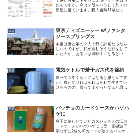
子供たち用に９年前に２段ベットを買っ
たんですが、今は２段をバラして別々の
部屋に寝ています。購入当時11歳だった
娘も20歳になり、大塚家具で買ったとは
いえ子供用として設計されている二段ベ
ッド付属の軽量マットレスでは底付き感
が出てきたようなので...
東京ディズニーシー w/ファンタ
家庭
ジースプリングス
本当は妻と娘の２人で行く計画だったら
しいのですが、私が寂しそうな顔をして
いたのか、あるいは運転手になるという
打算が働いたのか、「お父さんも行
く？」と誘われて、東京ディズニーシー
に行ってきました。おそらく10年ぶり。
電気ケトルで若干ガス代を節約
家庭
10年前から娘が友達と行く...
買って５年くらいにはなると思うんです
が、買わなければそれはそれで生きてい
けるものの、買ってよかったなぁと思う
ものの１つです。電気ケトル。コップ１
杯の水を数十秒で沸騰させられるもので
す。これ何がいいかって、コーヒー１～
２杯飲む時に本当にお湯を...
パッチョのカードケースがハゲハ
家庭
ゲに
息子に使わせていたガスパッチョのICカ
ードケースがハゲハゲに…🥺→電磁波干
渉せずに2枚のICカードが使えるパスケー
スが便利 (Impress Watch)もっと早く気が