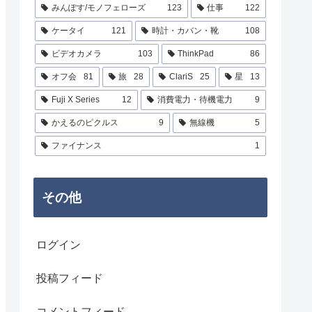
みんぽす/モノフェローズ
123
仕事
122
ケータイ
121
時計・カバン・靴
108
ビデオカメラ
103
ThinkPad
86
オフ会
81
旅
28
ClariS
25
星
13
Fuji X Series
12
消費電力・待機電力
9
かえるのピクルス
9
無線機
5
ファイナンス
1
その他
ログイン
投稿フィード
コメントフィード