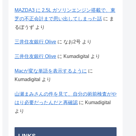
MAZDA3 に 2.5L ガソリンエンジン搭載で、東
芝の不正会計まで思い出してしまった話
に
ま
るぼうず
より
三井住友銀行 Olive
に
なお2号
より
三井住友銀行 Olive
に
Kumadigital
より
Macが変な単語を表示するように
に
Kumadigital
より
山瀬まみさんの件を見て、自分の術前検査がや
はり必要だったんだと再確認
に
Kumadigital
より
LINKS