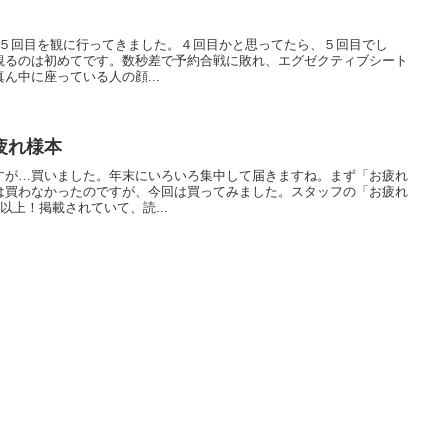
uXの５回目を観に行ってきました。４回目かと思ってたら、５回目でし
観るのは初めてです。数秒差で予約合戦に敗れ、エグゼクティブシート
ん中に座っている人の顔...
疲れ様本
すが…買いました。年末にいろいろ集中して届きますね。まず「お疲れ
は買わなかったのですが、今回は買ってみました。スタッフの「お疲れ
以上！掲載されていて、読...