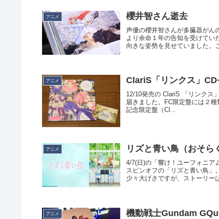
櫻井智さん逝去
アニメ
声優の櫻井智さんが多臓器がんのた
より余命１年の告知を受けてい
向きな姿勢を見せていました。こ
ClariS「リンクス」CD+B
アニメ
12/10発売の ClariS 「リン
届きました。FC限定盤には２種類
記念限定盤（Cl...
リズと青い鳥（おそら
アニメ
4/7(日)の「響け！ユーフォ
スピンオフの「リズと青い鳥」。NH
少々大げさですが、ストーリーは一
機動戦士Gundam GQuu
アニメ