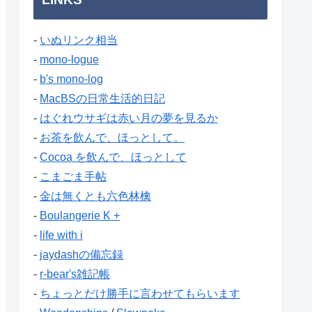
-
いぬリンク相当
-
mono-logue
-
b's mono-log
-
MacBSの日常生活的日記
-
はぐれウサギは赤い月の夢を見るか
-
お茶を飲んで、ほっとして。
-
Cocoa を飲んで、ほっとして
-
こまごま手帖
-
金は無くとも六色林檎
-
Boulangerie K +
-
life with i
-
jaydashの備忘録
-
r-bear's雑記帳
-
ちょっとだけ勝手に言わせてもらいます