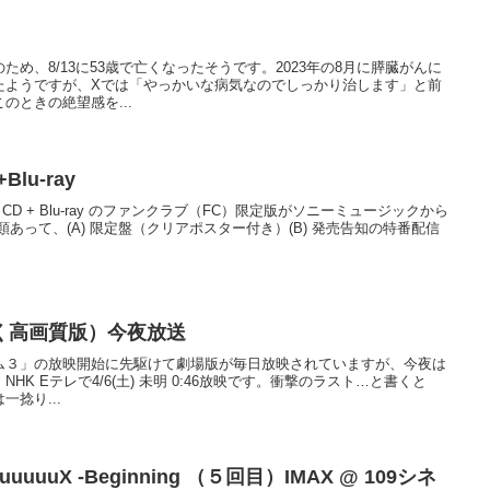
め、8/13に53歳で亡くなったそうです。2023年の8月に膵臓がんに
たようですが、Xでは「やっかいな病気なのでしっかり治します」と前
のときの絶望感を...
lu-ray
クス」CD + Blu-ray のファンクラブ（FC）限定版がソニーミュージックから
あって、(A) 限定盤（クリアポスター付き）(B) 発売告知の特番配信
く高画質版）今夜放送
ニアム３」の放映開始に先駆けて劇場版が毎日放映されていますが、今夜は
K Eテレで4/6(土) 未明 0:46放映です。衝撃のラスト…と書くと
捻り...
uuuuX -Beginning （５回目）IMAX @ 109シネ