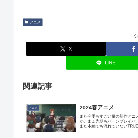
アニメ
X
LINE
関連記事
2024春アニメ
アニメ
また今季もすごい量の新作アニ
か。まぁ先期もバーンブレイバ
まだ本編でも流れていないTRUEの