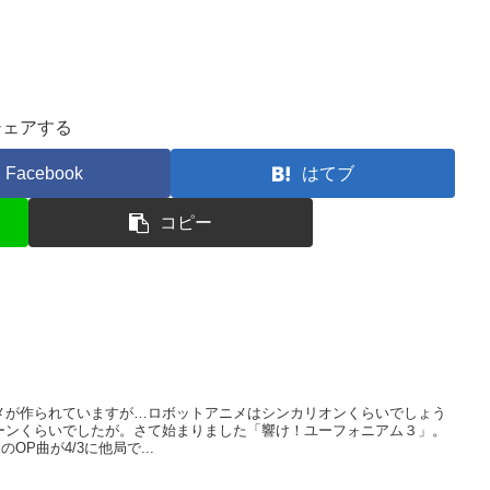
シェアする
Facebook
はてブ
コピー
メが作られていますが…ロボットアニメはシンカリオンくらいでしょう
ーンくらいでしたが。さて始まりました「響け！ユーフォニアム３」。
OP曲が4/3に他局で...