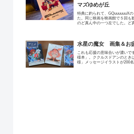
マズゆめが丘
特典に釣られて、GQuuuuu
た。同じ映画を映画館で５回も
のど真ん中の一つ左でした。ど真
水星の魔女 画集＆お
アニメ
これも応援の意味合いが濃いで
様本」。ククルスドアンのとき
様」メッセージイラストが200名