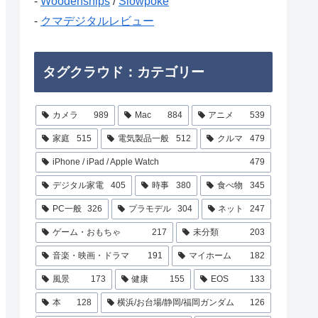
-
Woodenships
/
Slowpoke
-
クマデジタルレビュー
タグクラウド：カテゴリー
カメラ
989
Mac
884
アニメ
539
家庭
515
電気製品一般
512
クルマ
479
iPhone / iPad / Apple Watch
479
デジタル家電
405
時事
380
食べ物
345
PC一般
326
プラモデル
304
ネット
247
ゲーム・おもちゃ
217
未分類
203
音楽・映画・ドラマ
191
マイホーム
182
風景
173
健康
155
EOS
133
本
128
横浜/お台場/静岡/福岡ガンダム
126