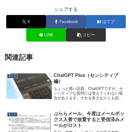
シェアする
X
Facebook
はてブ
LINE
コピー
関連記事
ChatGPT Plus（センシティブ
ネット
編）
ちょっと黒い話題。ChatGPTですが、セ
ンシティブな質問には答えてくれない場
合があります。それを多少なりとも回避
できる方法をご紹介。１．徐々に誘導す
る一気にセンシティブな質問をして規制
を超えてしまう場合でも、話の流れ的に
ぷららメール、今度はメールボッ
ネット
徐々に誘導していく...
クス入替で放置すると受信済みメ
ールがロスト