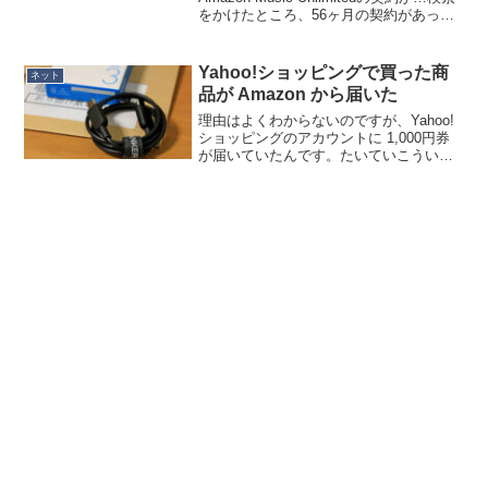
をかけたところ、56ヶ月の契約があった
ようです。私自身はAmazon Musicは使っ
てはいましたが、それはPrime Musicの範
囲内であって...
Yahoo!ショッピングで買った商
ネット
品が Amazon から届いた
理由はよくわからないのですが、Yahoo!
ショッピングのアカウントに 1,000円券
が届いていたんです。たいていこういう
のって「10,000円以上で利用可能」とか
だったりするのですが、この金券にはそ
のような制限はなく、普通に 1,000円の...