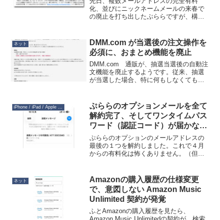
先日、複数メールアドレスの完全有料
化、並びにニックネームメールの来春で
の廃止を打ち出したぷららですが、構造
改革はそれにとどまりませんでした。今
度はメールボックスの入れ替えです。入
れ替えに伴いメールボックス容量が2 GB
DMM.com が当選後の注文操作を
ネット
から10 GBに増える...
必須に、おまとめ機能を廃止
DMM.com 通販が、抽選当選後の自動注
文機能を廃止するようです。従来、抽選
が当選した場合、特に何もしなくても注
文済みステータスに移行しましたが、こ
れからは当選通知の３日以内に注文手続
きをしないとキャンセルになるようで
ぷららのオプションメールを全て
iPhone / iPad / Apple Watch
す。この変更によりよ...
解約完了、そしてワンタイムパス
ワード（認証コード）が届かない
問題が解決
ぷららのオプションのメールアドレスの
最後の１つを解約しました。これで４月
からの有料化は怖くありません。（但し
妻のアドレスが１つ残っていますが。）
SPAM対応で１文字ずつ時々変化させて
きたアドレスですが、最初に契約したの
Amazonの購入履歴の仕様変更
ネット
は2001年、結婚した...
で、意図しない Amazon Music
Unlimited 契約が発覚
ふとAmazonの購入履歴を見たら、
Amazon Music Unlimitedの契約が…検索