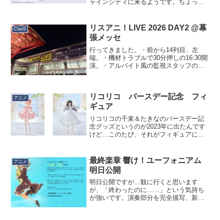
ャインシティに来るようです。ちょっと
横須賀は遠くて諦めた方、いかがでしょ
うか。対象年齢は60歳が中心だと思いま
す。
リスアニ！LIVE 2026 DAY2 @幕
ClariS
張メッセ
行ってきました。・前から14列目、左
端。・機材トラブルで30分押しの16:30開
演。・アルバイト風の監視スタッフの目
の前でめっちゃ気になってあまり盛り上
がれなかった。・すごい大掛かりなカメ
ラ機材が入ってたが、配信しかしないよ
リコリコ バースデー記念 フィ
うで（円盤化は今...
アニメ
ギュア
リコリコの千束＆たきなのバースデー記
念グッズというのが2023年に出たんです
けど…このたび、それがフィギュアにな
ったそうです。またもや ANIPLEX（＝ソ
ニーミュージック） かー。リコリコだか
らそりゃそうか。しかもフィギュア化に
最終楽章 響け！ユーフォニアム
アニメ
あたって、...
明日公開
明日公開ですが…観に行くと思います
が、「終わったのに……」という気持ち
が強いです。演奏部分を完全描写、新カ
ット追加とのことですが、一度教職に就
いた久美子をまた高校生に戻すんです