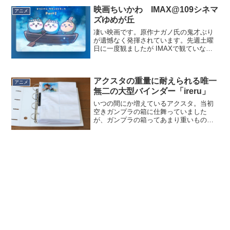
か…。アニメで久美子が高校に入った
映画ちいかわ IMAX@109シネマ
春、うちの娘が偶然にも中学に入...
アニメ
ズゆめが丘
凄い映画です。原作ナガノ氏の鬼才ぶり
が遺憾なく発揮されています。先週土曜
日に一度観ましたが IMAXで観ていない
ことが心残りになってしまい、調べたと
ころ スパイダーマンとかモアナの関係で
IMAXでの上映は今日までと知り、慌てて
アクスタの重量に耐えられる唯一
最終上映の会...
アニメ
無二の大型バインダー「ireru」
いつの間にか増えているアクスタ。当初
空きガンプラの箱に仕舞っていました
が、ガンプラの箱ってあまり重いものは
耐えられないんですね。見通しも悪い
し。それでAmazon で売られている
1,500円くらいの中華製のアクスタファイ
ルを買ってみたんで...