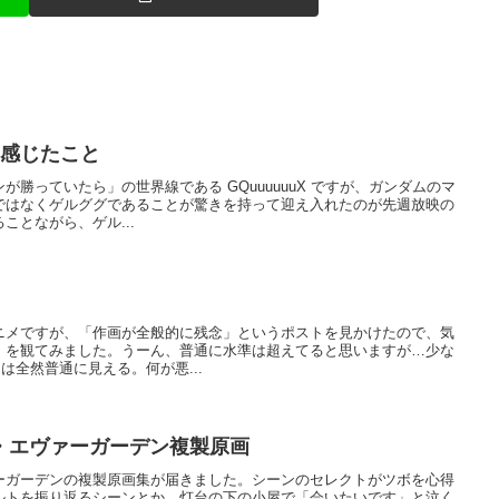
て感じたこと
勝っていたら」の世界線である GQuuuuuuX ですが、ガンダムのマ
ではなくゲルググであることが驚きを持って迎え入れたのが先週放映の
ことながら、ゲル...
ニメですが、「作画が全般的に残念」というポストを見かけたので、気
」を観てみました。うーん、普通に水準は超えてると思いますが…少な
は全然普通に見える。何が悪...
・エヴァーガーデン複製原画
ーガーデンの複製原画集が届きました。シーンのセレクトがツボを心得
ルトを振り返るシーンとか、灯台の下の小屋で「会いたいです」と泣く