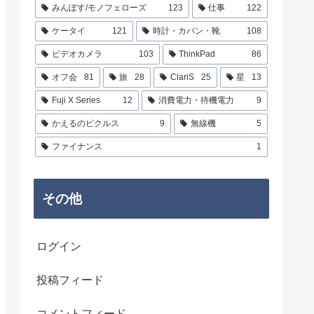
みんぽす/モノフェローズ
123
仕事
122
ケータイ
121
時計・カバン・靴
108
ビデオカメラ
103
ThinkPad
86
オフ会
81
旅
28
ClariS
25
星
13
Fuji X Series
12
消費電力・待機電力
9
かえるのピクルス
9
無線機
5
ファイナンス
1
その他
ログイン
投稿フィード
コメントフィード