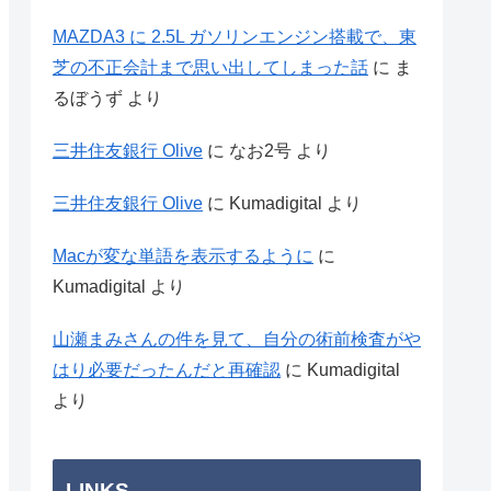
MAZDA3 に 2.5L ガソリンエンジン搭載で、東
芝の不正会計まで思い出してしまった話
に
ま
るぼうず
より
三井住友銀行 Olive
に
なお2号
より
三井住友銀行 Olive
に
Kumadigital
より
Macが変な単語を表示するように
に
Kumadigital
より
山瀬まみさんの件を見て、自分の術前検査がや
はり必要だったんだと再確認
に
Kumadigital
より
LINKS