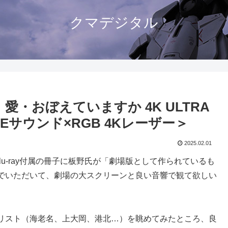
クマデジタル
愛・おぼえていますか 4K ULTRA
IVEサウンド×RGB 4Kレーザー＞
2025.02.01
すが、Blu-ray付属の冊子に板野氏が「劇場版として作られているも
でいただいて、劇場の大スクリーンと良い音響で観て欲しい
リスト（海老名、上大岡、港北…）を眺めてみたところ、良