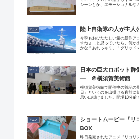
シーンとか、エモーショナルなカ
陸上自衛隊の人が主人
アニメ
今季もおびただしい量の新作ア
すねぇ…と思っていたら、何か
かな？あれっキミ、「グリッドマ
日本の巨大ロボット群
アニメ
― ＠横須賀美術館
横須賀美術館で開催中の首記の展
日」というのを出掛ける直前に
思い出掛けました。開場10分前く
ショートムービー『リコリ
アニメ
BOX
昨日発売されたアニメ『リコリス