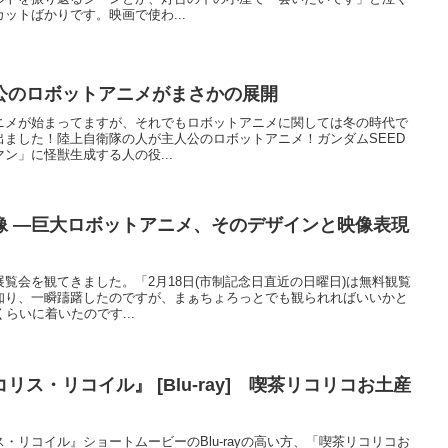
ットばかりです。映画で使わ...
公のロボットアニメがまさかの展開
ニメが始まってますが、それでもロボットアニメに関しては冬の時代で
出ました！陸上自衛隊の人が主人公のロボットアニメ！ガンダムSEED
ン」に怪獣生成する人の役...
像 ―巨大ロボットアニメ、そのデザインと映像表現
覧会を観てきました。「2月18日(市制記念日直近の日曜日)は無料観覧
知り、一瞬躊躇したのですが、まぁちょろっとでも観られればいいかと
らいに着いたのです...
ス・リコイル』 [Blu-ray] 喫茶リコリコお土産
・リコイル』ショートムービーのBlu-rayの高い方、「喫茶リコリコお