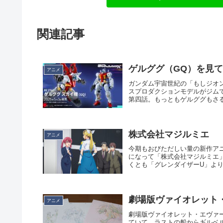
関連記事
ゲルググ（GQ）を見
アニメ
ガンダム宇宙世紀の「もしジオンが
スプロダクションモデルがジム
第四話。もっともゲルググもさる
株式会社マジルミエ
アニメ
今期もおびただしい量の新作ア
になって「株式会社マジルミエ
くとも「グレンダイザーU」より
劇場版ヴァイオレット
アニメ
劇場版ヴァイオレット・エヴァ
ていて、ラストの船からギルベ