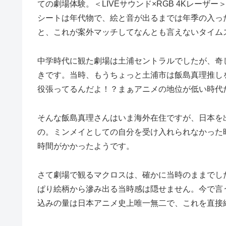
ての劇場体験。＜LIVEサウンド×RGB 4Kレー
シートは年代物で、絵と音が出るまでは年季の入っ
と、これが案外マッチしてなんとも言えないタイム
中学時代に観た劇場は土浦セントラルでしたが、奇
きです。当時、もうちょっと土浦市は飯島真理推し
役張ってるんだよ！？まぁアニメの地位が低い時代
そんな飯島真理さんはいま海外在住ですが、日本を
の。ミンメイとしての自分を受け入れられなかった
時間がかかったようです。
さて劇場で観るマクロスは、確かに当時のままでし
ぱり絵柄から滲み出る当時感は隠せません。今で言
込みの量は日本アニメ史上唯一無二で、これを直接