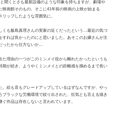
ザー＞と聞くとさも最新設備のような印象を持ちますが、劇場や
た映画館そのもの。そこに41年前の映画の上映が始まる
スリップしたような雰囲気に。
しくも飯島真理さんの実家の近くだったという…最近の気づ
をすれば良かったのにと思いました。あそこのお嬢さんが主
だったから仕方ないか…
出た理由の一つがこのミンメイ役から離れたかったというも
時期が続き、ようやくミンメイとの距離感を掴めるまで長い
た。絵も音もグレードアップしているはずなんですが、やっ
うブラックな労働環境で絞り出された、狂気とも言える描き
継ぐ作品は存在しないと言われています。