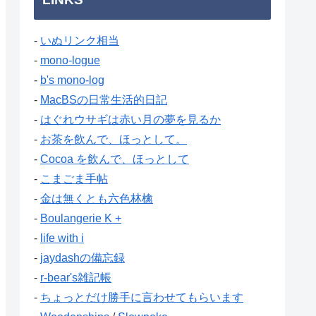
-
いぬリンク相当
-
mono-logue
-
b's mono-log
-
MacBSの日常生活的日記
-
はぐれウサギは赤い月の夢を見るか
-
お茶を飲んで、ほっとして。
-
Cocoa を飲んで、ほっとして
-
こまごま手帖
-
金は無くとも六色林檎
-
Boulangerie K +
-
life with i
-
jaydashの備忘録
-
r-bear's雑記帳
-
ちょっとだけ勝手に言わせてもらいます