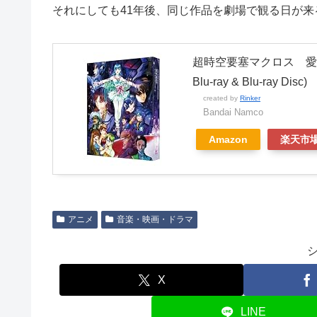
それにしても41年後、同じ作品を劇場で観る日が
超時空要塞マクロス 愛・お
Blu-ray & Blu-ray 
created by
Rinker
Bandai Namco
Amazon
楽天市
アニメ
音楽・映画・ドラマ
X
LINE