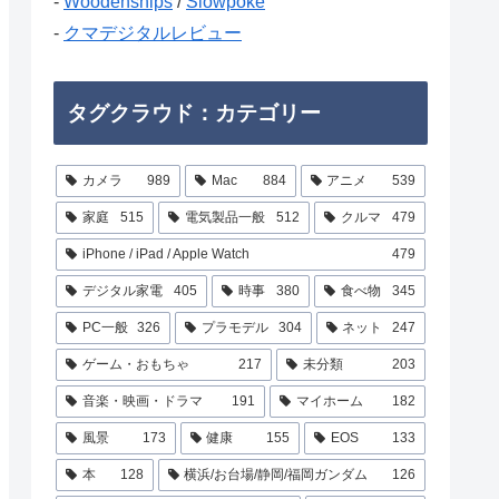
-
Woodenships
/
Slowpoke
-
クマデジタルレビュー
タグクラウド：カテゴリー
カメラ
989
Mac
884
アニメ
539
家庭
515
電気製品一般
512
クルマ
479
iPhone / iPad / Apple Watch
479
デジタル家電
405
時事
380
食べ物
345
PC一般
326
プラモデル
304
ネット
247
ゲーム・おもちゃ
217
未分類
203
音楽・映画・ドラマ
191
マイホーム
182
風景
173
健康
155
EOS
133
本
128
横浜/お台場/静岡/福岡ガンダム
126