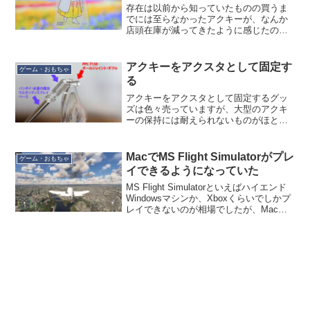
存在は以前から知っていたものの買うま
でには至らなかったアクキーが、なんか
店頭在庫が減ってきたように感じたので
いよいよ終売かと思って買いました。
「お散歩は季節をまとって。アクリルキ
ーホルダー」のラブライブVer.です。アク
アクキーをアクスタとして固定す
ゲーム・おもちゃ
キーの服の部分が透け...
る
アクキーをアクスタとして固定するグッ
ズは色々売っていますが、大型のアクキ
ーの保持には耐えられないものがほとん
どです。大型のアクキーはぶら下げるし
かなく、こういう感じにフィギュア用ス
タンドを使ってぶら下げる方法がありま
MacでMS Flight Simulatorがプレ
ゲーム・おもちゃ
すが、落下しないように引...
イできるようになっていた
MS Flight Simulatorといえばハイエンド
Windowsマシンか、Xboxくらいでしかプ
レイできないのが相場でしたが、Macで
もプレイできるようになっていたので試
してみました。Xbox Cloud Gaming とい
う月額制サ...