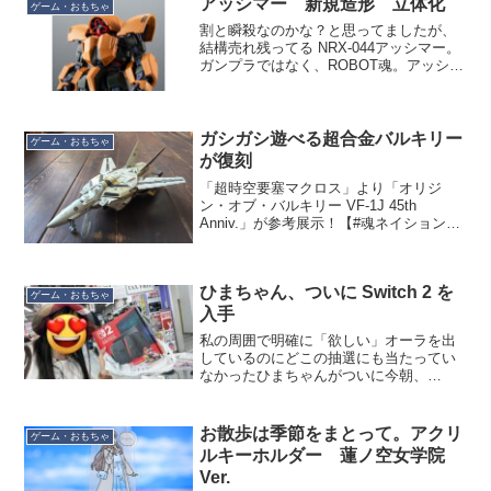
アッシマー 新規造形 立体化
ゲーム・おもちゃ
割と瞬殺なのかな？と思ってましたが、
結構売れ残ってる NRX-044アッシマー。
ガンプラではなく、ROBOT魂。アッシマ
ー、好きなんですよねぇ。パイロットの
ブラン少佐も好きですけど。こう見えて
地球連邦軍の開発なんですよね。どう見
ても顔がドム...
ガシガシ遊べる超合金バルキリー
ゲーム・おもちゃ
が復刻
「超時空要塞マクロス」より「オリジ
ン・オブ・バルキリー VF-1J 45th
Anniv.」が参考展示！【#魂ネイション
2025】まさかそういう商品企画があると
は…これが復刻するということですよ
ね…。いまの繊細な超合金と違って、こ
ひまちゃん、ついに Switch 2 を
の頃の超合...
ゲーム・おもちゃ
入手
私の周囲で明確に「欲しい」オーラを出
しているのにどこの抽選にも当たってい
なかったひまちゃんがついに今朝、
Switch 2 を入手しました。㊗️㊗️㊗️とにか
く「おめでとう」と言ってくれwww🤣
pic.twitter.com/5lk0Vee...
お散歩は季節をまとって。アクリ
ゲーム・おもちゃ
ルキーホルダー 蓮ノ空女学院
Ver.