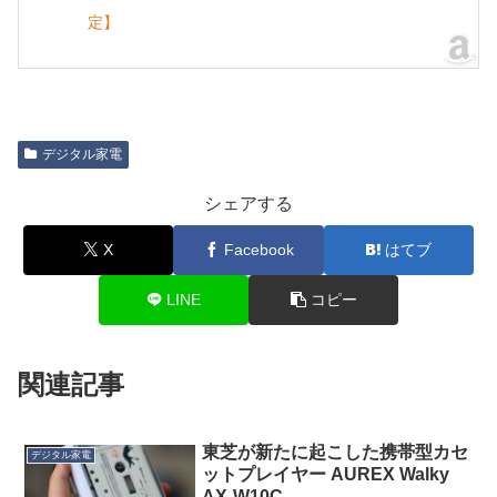
定】
デジタル家電
シェアする
X
Facebook
はてブ
LINE
コピー
関連記事
東芝が新たに起こした携帯型カセ
デジタル家電
ットプレイヤー AUREX Walky
AX-W10C