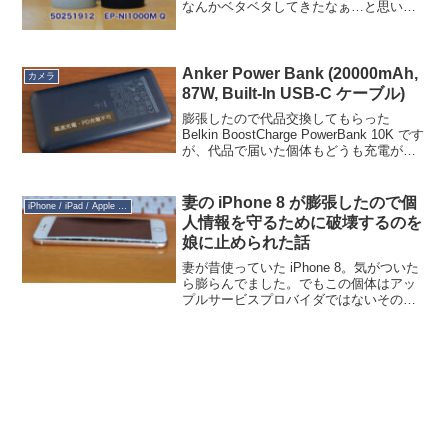
なんかベタベタしてきたなぁ…と思い、
ウエットティッシュで拭いてみたところ
ボロボロと崩壊を始めてしまいました。
こんなこともあろうかと、2021年6...
Anker Power Bank (20000mAh,
カメラ
87W, Built-In USB-C ケーブル)
膨張したので代品交換してもらった
Belkin BoostCharge PowerBank 10K です
が、代品で届いた個体もどうも充電がで
きない場合がありました。サポートとや
り取りした結果、「PD高速充電は不可」
な仕様であることが判明。い...
妻の iPhone 8 が膨張したので個
iPhone / iPad / Apple Watch
人情報を守るために破壊するのを
娘に止められた話
妻が昔使っていた iPhone 8。気がついた
ら膨らんでました。でもこの個体はアッ
プルサービスプロバイダではないその辺
の携帯屋さんでバッテリー交換してもら
ったものなので、Appleに対してどうこう
ということはできません。こういうデバ
イスのリ...