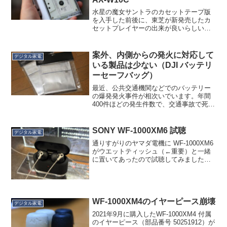
水星の魔女サントラのカセットテープ版
を入手した前後に、東芝が新発売したカ
セットプレイヤーの出来が良いらしいと
いう噂を聞きつけ、買ってみました。東
芝 AUREX Walky AX-W10C です。
AUREX とか Walky とか、昭和のブラ...
案外、内側からの発火に対応して
デジタル家電
いる製品は少ない（DJI バッテリ
ーセーフバッグ）
最近、公共交通機関などでのバッテリー
の爆発発火事件が相次いでいます。年間
400件ほどの発生件数で、交通事故で死ぬ
確率よりは低いのですが、安心感を得る
ために防爆バッグを買いました。この手
のバッグ、Amazon などでいろいろ売ら
SONY WF-1000XM6 試聴
デジタル家電
れていますが、...
通りすがりのヤマダ電機に WF-1000XM6
がウエットティッシュ（←重要）と一緒
に置いてあったので試聴してみました。
今回から指定価格制度での販売となり、
44,550円前後、ポイント還元なし、とい
う店が大半のようです。ソニーストア
（オンラ...
WF-1000XM4のイヤーピース崩壊
デジタル家電
2021年9月に購入したWF-1000XM4 付属
のイヤーピース（部品番号 50251912）が