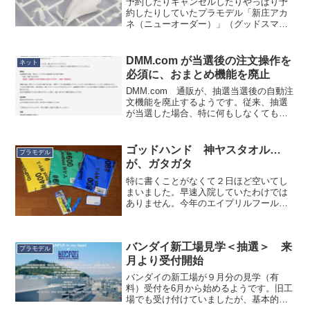
予約したりキャンセルしたりやっぱり予
約したりしていたプラモデル「新庄アカ
ネ（ニューオーダー）」（グッドスマイ
ルカンパニー/アニュラス）が届きまし
た。事前の情報で、かなり整形色が細か
く分割されている…と聞いていたので、
DMM.com が当選後の注文操作を
ネット
すわ、バンダイお得意の多...
必須に、おまとめ機能を廃止
DMM.com 通販が、抽選当選後の自動注
文機能を廃止するようです。従来、抽選
が当選した場合、特に何もしなくても注
文済みステータスに移行しましたが、こ
れからは当選通知の３日以内に注文手続
きをしないとキャンセルになるようで
ゴッドハンド 神ヤスタオル…
プラモデル
す。この変更によりよ...
が、ガタガタ
特に書くことがなくて２日ほど空いてし
まいました。早速入院していたわけでは
ありません。今年のエイプリルフールに
登場し、ネタかと思ったら本当に販売さ
れたゴッドハンドの「神ヤス」タオルを
買いました。本当は５種類あるのですが
バンダイ新工場見学＜抽選＞ 来
そんなに要らないので送料...
プラモデル
月より受付開始
バンダイの新工場が９月分の見学（有
料）受付を6月から始めるようです。旧工
場でも受け付けていましたが、基本的に