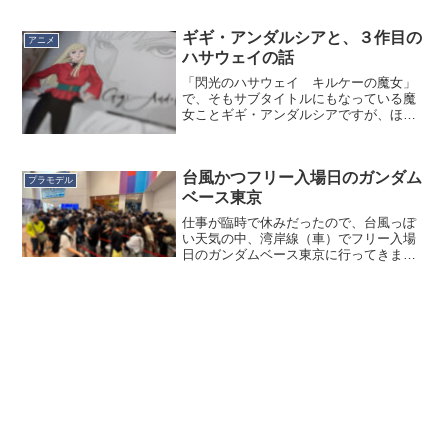
平日だけだったのでちょっとなぁ…と思
って見送っていたのですが、でもここま
で人生を狂わされたモノの工場というも
ギギ・アンダルシアと、３作目の
アニメ
のも見てみたいと思い、一...
ハサウェイの話
「閃光のハサウェイ キルケーの魔女」
で、そもサブタイトルにもなっている魔
女ことギギ・アンダルシアですが、ほう
ぼうで脳を焼かれる人が続出。c.v.上田麗
奈さん、確かに魅力的な声質ではあるの
ですが、過去にギギ以外で何をやってい
台風かつフリー入場日のガンダム
たかと言われると…...
プラモデル
ベース東京
仕事が臨時で休みだったので、台風っぽ
い天気の中、湾岸線（車）でフリー入場
日のガンダムベース東京に行ってきまし
た。記録を見たら前回行ったのが
2024/12だったので７ヶ月ぶりですかね。
11:00のオープンの10分前くらいに並んだ
のですが、目...