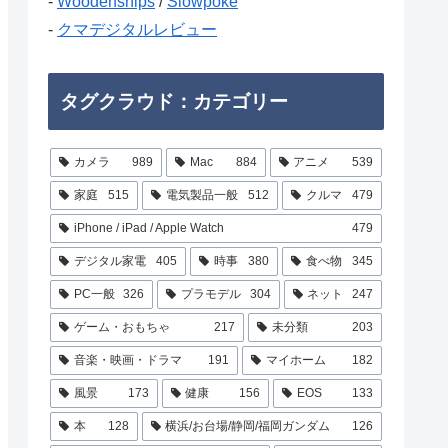
-
Woodenships
/
Slowpoke
-
クマデジタルレビュー
タグクラウド：カテゴリー
カメラ
989
Mac
884
アニメ
539
家庭
515
電気製品一般
512
クルマ
479
iPhone / iPad / Apple Watch
479
デジタル家電
405
時事
380
食べ物
345
PC一般
326
プラモデル
304
ネット
247
ゲーム・おもちゃ
217
未分類
203
音楽・映画・ドラマ
191
マイホーム
182
風景
173
健康
156
EOS
133
本
128
横浜/お台場/静岡/福岡ガンダム
126