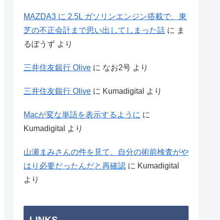
MAZDA3 に 2.5L ガソリンエンジン搭載で、東
芝の不正会計まで思い出してしまった話
に
ま
るぼうず
より
三井住友銀行 Olive
に
なお2号
より
三井住友銀行 Olive
に
Kumadigital
より
Macが変な単語を表示するように
に
Kumadigital
より
山瀬まみさんの件を見て、自分の術前検査がや
はり必要だったんだと再確認
に
Kumadigital
より
LINKS