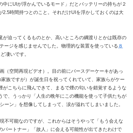
の中にUIが浮かんでいるモード」だとバッテリーの持ちが２
2.5時間持つとのこと。それだけUIを浮かしておくのは大
竜が迫ってくるものとか、高いところの綱渡りとかは既存の
ンテージを感じませんでした。物理的な装置を使っている
８
ほど凄いです。
動画（空間再現ビデオ）。目の前にバースデーケーキがあっ
人の家族ですが）が誕生日を祝ってくれていて、家族らがケー
煙がこちらに飛んできて、まるで煙の匂いを錯覚するような
うで、うっかり「人生の晩年にこの機能を使って子供たちが
るシーン」を想像してしまって、涙が溢れてしまいました。
実現不可能なのですが、これからはそうやって「もう会えな
のパートナー」「故人」に会える可能性が出てきたわけで