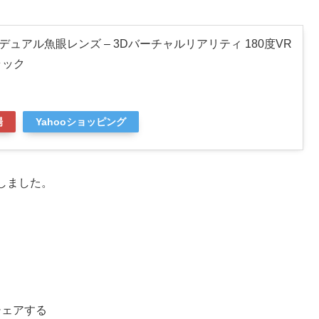
2.8 L デュアル魚眼レンズ – 3Dバーチャルリアリティ 180度VR
ブラック
場
Yahooショッピング
しました。
シェアする