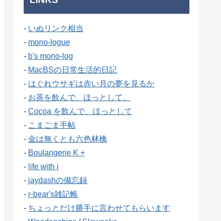
-
いぬリンク相当
-
mono-logue
-
b's mono-log
-
MacBSの日常生活的日記
-
はぐれウサギは赤い月の夢を見るか
-
お茶を飲んで、ほっとして。
-
Cocoa を飲んで、ほっとして
-
こまごま手帖
-
金は無くとも六色林檎
-
Boulangerie K +
-
life with i
-
jaydashの備忘録
-
r-bear's雑記帳
-
ちょっとだけ勝手に言わせてもらいます