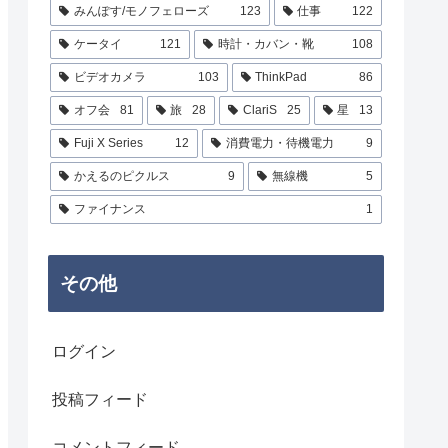
みんぽす/モノフェローズ
123
仕事
122
ケータイ
121
時計・カバン・靴
108
ビデオカメラ
103
ThinkPad
86
オフ会
81
旅
28
ClariS
25
星
13
Fuji X Series
12
消費電力・待機電力
9
かえるのピクルス
9
無線機
5
ファイナンス
1
その他
ログイン
投稿フィード
コメントフィード