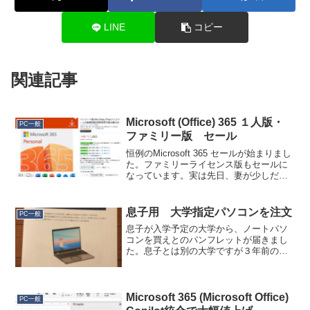
LINE
コピー
関連記事
Microsoft (Office) 365 １人版・
PC一般
ファミリー版 セール
恒例のMicrosoft 365 セールが始まりまし
た。ファミリーライセンス版もセールに
なっています。実は先日、妻が少しだけ
Office を使いたいというので、Family 版
を買いそうになったのですが、本当に月
に１回くらいちょこっと使え...
息子用 大学指定パソコンを注文
PC一般
息子が入学予定の大学から、ノートパソ
コンを買えとのパンフレットが届きまし
た。息子とは別の大学ですが３年前の娘
の入学時にもあったので、心構えをして
予算20万円で資金は工面しておいたし、
さすがに息子がいま使っているCore i3(第
11世代)の...
Microsoft 365 (Microsoft Office)
PC一般