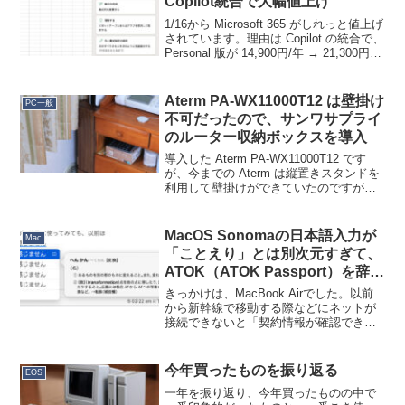
Copilot統合で大幅値上げ
1/16から Microsoft 365 がしれっと値上げ
されています。理由は Copilot の統合で、
Personal 版が 14,900円/年 → 21,300円/
年 へ、Family 版が 21,000円/年 →
27,400円/年...
Aterm PA-WX11000T12 は壁掛け
PC一般
不可だったので、サンワサプライ
のルーター収納ボックスを導入
導入した Aterm PA-WX11000T12 です
が、今までの Aterm は縦置きスタンドを
利用して壁掛けができていたのですが、
本機はスタンドが外れず、説明書にも壁
掛けの方法が記載されていません。どう
も壁掛けができないようです。うーむ...
MacOS Sonomaの日本語入力が
Mac
「ことえり」とは別次元すぎて、
ATOK（ATOK Passport）を辞め
た話
きっかけは、MacBook Airでした。以前
から新幹線で移動する際などにネットが
接続できないと「契約情報が確認できな
い」としてATOKが使えないことがありま
した。最近は新幹線で Mac を使う機会も
なくなったのでそれは良いのですが、い
今年買ったものを振り返る
EOS
つの...
一年を振り返り、今年買ったものの中で