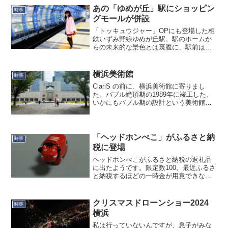
陰でその間に新型のワクチン（オミクロ
あの「ゆめが丘」駅にショッピン
時事
ン株対応1価ワクチン X...
グモールが併設
「トッキュウジャー」OPにも登場した相
鉄いずみ野線ゆめが丘駅。駅のホームか
らの未来的な景色とは裏腹に、駅前は本
当に何にもなく、横浜市内屈指の治安の
悪いエリアでした。（写真中央に駅舎が
あります）そこに大型ショッピングモー
横浜美術館
時事
ルが、しかも10スクリ...
ClariS の前に、横浜美術館に寄りまし
た。バブル絶頂期の1989年に竣工した、
いかにもバブル期の設計という美術館で
す。最近在宅勤務中心であまり出社しま
せんが、出社時はこの写真の景色を見な
がら通勤することが多いです。私には
「一生に一度は大...
「ヘッドホンべこ」がふるさと納
時事
税に登場
ヘッドホンべこがふるさと納税の返礼品
に出たようです。限定数100。最近ふるさ
と納税するほどの一時金が用意できなく
てあまりやっていませんでしたが、これ
は万難排して即申し込み…。ただ、この
返礼品の赤べこ、大きいんですよね。５
クリスマスドローンショー2024
時事
号サイズ。全長21c...
横浜
私は行っていないんですが、息子がみな