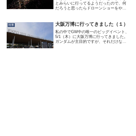
とみらいに行ってるようだったので、何
だろうと思ったらドローンショーをやっ
ていました。そしてどうやら、現地＆配
信ナレーションは紗々さんだったようで
す。私はちょうど帰宅したところで家で
大阪万博に行ってきました（１）
時事
YouTubeがかかって...
私の中でGW中の唯一のビッグイベント、
5/1（木）に大阪万博に行ってきました。
ガンダムが主目的ですが、それだけなら
行くかどうか悩むところです。しかし妻
が「今まで万博をコンプリートしている
から」という強い動機があり、その付き
添いのような感じで...