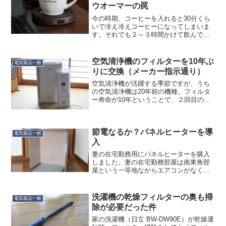
ウオーマーの罠
今の時期、コーヒーを入れると30分くら
いで冷え冷えコーヒーになってしまいま
す。それでも２～３時間かけて飲んでし
まうのですが、ちょっと最後まで暖かく
飲みたいなぁと思いまして、カップウオ
ーマーを買いました。妻には「また電気
空気清浄機のフィルターを10年ぶ
電気製品一般
で何でも解決する」と言...
りに交換（メーカー指示通り）
空気清浄機が活躍する季節ですが、うち
の空気清浄機は20年前の機種。フィルタ
ー寿命が10年ということで、２回目のフ
ィルター交換を行いました。１回目の交
換フィルターはサービス品で付属してい
たので、単体で購入したのは今回が初。
節電なるか？パネルヒーターを導
Panasonic ...
電気製品一般
入
妻の在宅勤務用にパネルヒーターを購入
しました。妻の在宅勤務部屋は南東角部
屋という一等地ながらエアコンがなく、
かつ、冬場は前の家の建物形状の関係で
日照時間が短くなります。（駐車場も一
緒に日陰になるので、今乗っているAudi
洗濯機の乾燥フィルターの奥も掃
電気製品一般
A3の故障が少ない...
除が必要だった件
家の洗濯機（日立 BW-DW90E）が乾燥運