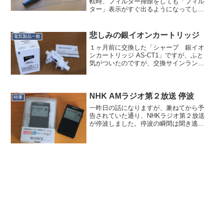
転時、フィルター掃除をしても「フィル
ター」表示がすぐ出るようになってしま
って、フィルターじゃないところが汚れ
てるのかなぁ…と説明書を見たところ、
ビンゴな案内が！えっ、「付属品のスイ
悲しみの銀イオンカートリッジ
電気製品一般
コミノズル」！？...
１ヶ月前に交換した「シャープ 銀イオ
ンカートリッジ AS-CT1」ですが、ふと
気がついたのですが、交換サインランプ
が点灯してる…。分解してみたところ、
もう「銀」がなくなってました。洗濯物
もこの１ヶ月、たまに僅かな生乾き臭が
していた時がありま...
NHK AMラジオ第２放送 停波
時事
一昨日の話になりますが、兼ねてから予
告されていた通り、NHKラジオ第２放送
が停波しました。停波の瞬間は聞き逃し
てしまったのですが、YouTubeに多くの
方がアップしてくれています。ありがと
うございます。君が代とか流れるかと思
いましたが、最後...