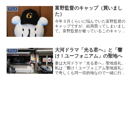
合体シーンのクオリティにはまったく不
安はありませんでした。むしろ凄いのは
富野監督のキャップ（買いまし
アニメ
当たり前で、どれだけ盛り上...
た）
今年３月くらいに悩んでいた富野監督の
キャップですが、結局買ってしまいまし
て。富野監督が被っているこのキャップ
は２種類あるようでして、単に「G」と
刺繍があるものと、こちらのように「G
Gundam」と刺繍があるものの２種類で
大河ドラマ「光る君へ」と「響
す。後ろはベルクロ...
アニメ
け！ユーフォニアム」の聖地へ
妻は大河ドラマ「光る君へ」聖地巡礼、
私は「響け！ユーフォニアム聖地巡礼」
で奇しくも同一目的地なので一緒に行っ
てきました。行きたいところが完全に一
致しているわけではないので、合流した
り別行動をしたりを繰り返す感じです
ね。iPhoneの「探す」...