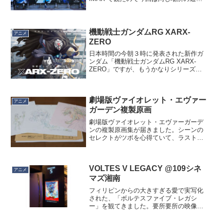
のシアターで。109シネマズのポイントが
6pt貯まったので無料券で。結果、IMAX
との差は音ですね。劇伴の音質で感動
し、...
機動戦士ガンダムRG XARX-
アニメ
ZERO
日本時間の今朝３時に発表された新作ガ
ンダム「機動戦士ガンダムRG XARX-
ZERO」ですが、もうかなりシリーズを
重ねた作品だけに残っている「かっこい
い略称や名称」が枯渇しているのはわか
ります。でも主人公が「アムロ・レイ」
劇場版ヴァイオレット・エヴァー
と近似している「ア...
アニメ
ガーデン複製原画
劇場版ヴァイオレット・エヴァーガーデ
ンの複製原画集が届きました。シーンの
セレクトがツボを心得ていて、ラストの
船からギルベルトを振り返るシーンと
か、灯台の下の小屋で「会いたいです」
と泣くシーンとか、エモーショナルなカ
VOLTES V LEGACY @109シネ
ットばかりです。映画で使わ...
アニメ
マズ湘南
フィリピンからの大きすぎる愛で実写化
された、「ボルテスファイブ・レガシ
ー」を観てきました。要所要所の映像は
だいぶネットに流されているので、特に