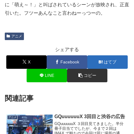
に「萌え～！」と叫ばされているシーンが放映され、正直
引いた。フツーあんなこと言わねーっつーの。
アニメ
シェアする
X
Facebook
はてブ
LINE
コピー
関連記事
GQuuuuuuX 3回目と渋谷の広告
アニメ
GQuuuuuuX ３回目見てきました。半分
冊子目当てでしたが、今まで２回は
IMAX で観たので今回は同じ場所の通常