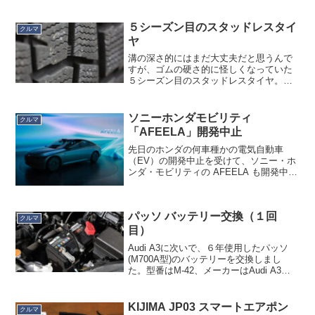
乗るたび癒される」と好評です。なんで
左後ろかというと、右後ろだと家の駐車
場で日向なので、劣化が激...
５シーズン目のスタッドレスタイ
クルマ
ヤ
溝の深さ的にはまだ大丈夫だと思うんで
すが、ゴムの硬さ的に怪しくなっていた
５シーズン目のスタッドレスタイヤ。
（2019年購入）先日関東に多少雪が降っ
た際に、深夜になったバイト帰りの娘を
駅まで迎えに行ったのですが、なんか心
ソニーホンダモビリティ
クルマ
許なかったですねぇ。い...
「AFEELA」開発中止
先日のホンダの何車種かの電気自動車
（EV）の開発中止を受けて、ソニー・ホ
ンダ・モビリティの AFEELA も開発中止
になるとの報道が流れました。AFEELA
があてにしていた EV としての基礎部
分、および、生産ラインが使えなくなっ
パッソ バッテリー交換（１回
たため、と...
クルマ
目）
Audi A3に次いで、６年使用したパッソ
(M700A型)のバッテリーを交換しまし
た。型番はM-42、メーカーはAudi A3と
同じBOSCHを選びました。Amazonでバ
ッテリー６千円、回収料金１千円の合計
７千円の安さとなれば、寿命限界ギ...
KIJIMA JP03 スマートエアポン
クルマ