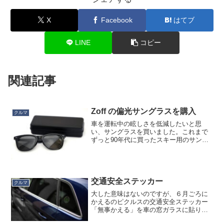
X
Facebook
はてブ
LINE
コピー
関連記事
Zoff の偏光サングラスを購入
クルマ
車を運転中の眩しさを低減したいと思
い、サングラスを買いました。これまで
ずっと90年代に買ったスキー用のサング
ラスを転用していましたが、いつの間に
かどっかに行ってしまったので。そもそ
もレンズがミラー調で虹色に光るので
（当時のスキー用ってそうで...
交通安全ステッカー
クルマ
大した意味はないのですが、６月ごろに
かえるのピクルスの交通安全ステッカー
「無事かえる」を車の窓ガラスに貼りま
した。左後ろは娘の指定席なので「車に