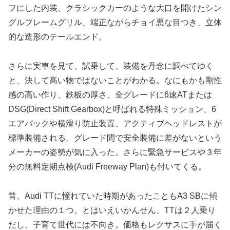
フにした内装、クラシックカーのような大口を開けたシン
グルフレームグリル、端正ながらチョイ悪な目つき、立体
的な造形のテールエンド。
さらに実車を見て、試乗して、装備を丹念に調べてゆく
と、決して高い物ではないことがわかる。なにもかも剛性
感の高い作り、鉄板の厚さ、全グレードに6速ATまたは
DSG(Direct Shift Gearbox)と呼ばれる特殊ミッション、6
エアバックや横滑り防止装置、アクティブヘッドレストが
標準装備される。グレード間で安全装備に差がないという
メーカーの姿勢が気に入った。さらに緊急サービスや３年
分の無料定期点検(Audi Freeway Plan)も付いてくる。
昔、Audi TTに憧れていた時期があったこともA3 SBに傾
かせた理由の１つ。とはいえいかんせん、TTは２人乗り
だし、子育て世代には不向き。価格もレクサスに手が届く