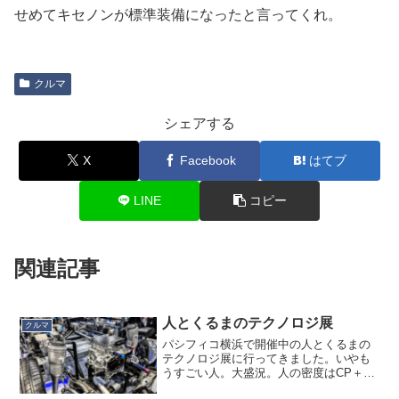
せめてキセノンが標準装備になったと言ってくれ。
クルマ
シェアする
X
Facebook
はてブ
LINE
コピー
関連記事
人とくるまのテクノロジ展
クルマ
パシフィコ横浜で開催中の人とくるまの
テクノロジ展に行ってきました。いやも
うすごい人。大盛況。人の密度はCP＋の
２倍くらいあったのでは…。完全にコロ