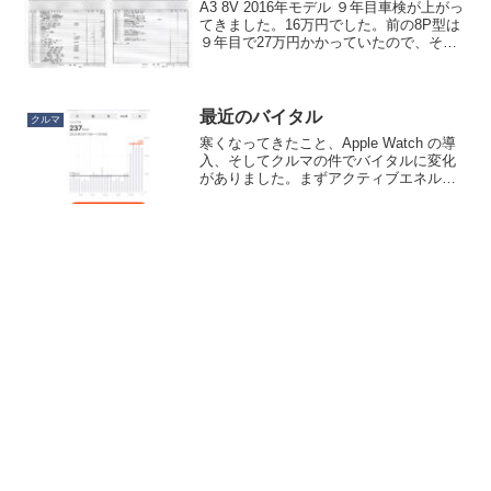
A3 8V 2016年モデル ９年目車検が上がっ
てきました。16万円でした。前の8P型は
９年目で27万円かかっていたので、それ
と比べれば優秀です。コメント欄で「ス
チームクリーニングも不要」とアドバイ
スいただいたので、次回はスチームクリ
ーニン...
最近のバイタル
クルマ
寒くなってきたこと、Apple Watch の導
入、そしてクルマの件でバイタルに変化
がありました。まずアクティブエネルギ
ーについて。これは明らかに、Apple
Watchを使い始めてから数値が3倍ほどに
跳ね上がりました。センサーがiPhon...