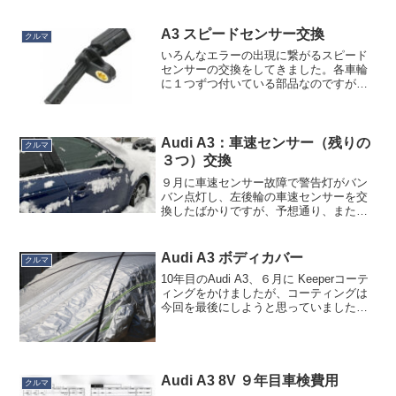
ナ前に戻りましたね。一時期は猫も杓子
も電動化でしたが、今回はなりを潜め、
本来電動化をやるべき本...
A3 スピードセンサー交換
クルマ
いろんなエラーの出現に繋がるスピード
センサーの交換をしてきました。各車輪
に１つずつ付いている部品なのですが、
ディスクブレーキローターより内側につ
いており、ある程度の高さまでジャッキ
アップが必要なことと、しかもネジが固
着していたりして若干危な...
Audi A3：車速センサー（残りの
クルマ
３つ）交換
９月に車速センサー故障で警告灯がバン
バン点灯し、左後輪の車速センサーを交
換したばかりですが、予想通り、また同
じように警告灯がバンバン点灯しまし
た。残り３つの車速センサーのどれかが
壊れたものと推察されましたが、もう面
Audi A3 ボディカバー
クルマ
倒なので残り３つ全部まとめ...
10年目のAudi A3、６月に Keeperコーテ
ィングをかけましたが、コーティングは
今回を最後にしようと思っていました。
さらに統計を取ってみると月間の走行距
離が 160kmと急激に少なくなっているの
で、思い立ってボディーカバーをしてみ
ま...
Audi A3 8V ９年目車検費用
クルマ