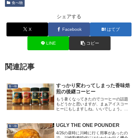
食べ物
シェアする
X
Facebook
はてブ
LINE
コピー
関連記事
すっかり変わってしまった香味焙
食べ物
煎の後継コーヒー
もう暑くなってきたのでコーヒーの話題
もどうかと思いますが、まぁアイスコー
ヒーにもしますしね。いいでしょう。香
味焙煎がモデルチェンジになって、瓶入
りでなくなった上に味も変になっちゃっ
てとても悲しいのですが、「ゴールドブ
UGLY THE ONE POUNDER
食べ物
レンド・ホンジュラス」と...
4/26の昼時に川崎に行く用事があったの
で、川崎勤務時代にはなかなか行く機会