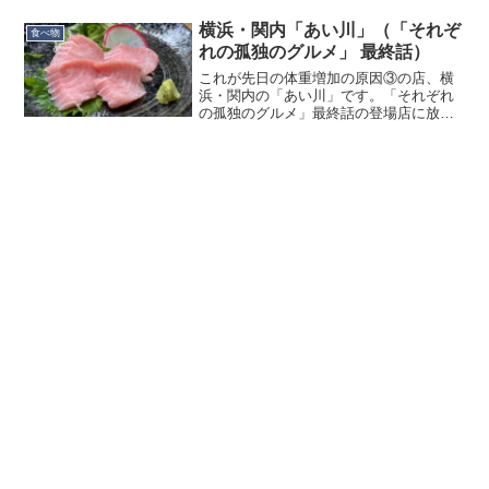
と、ふと普段開けていない戸棚を開けた
ら……２年前くらいに終売し...
横浜・関内「あい川」（「それぞ
食べ物
れの孤独のグルメ」 最終話）
これが先日の体重増加の原因③の店、横
浜・関内の「あい川」です。「それぞれ
の孤独のグルメ」最終話の登場店に放送
前に行ってきました。例によって正確無
比なレポートはこちら。私の方の撮影は
全て iPhone 16 Pro です。煌びやかな商
店街を少...