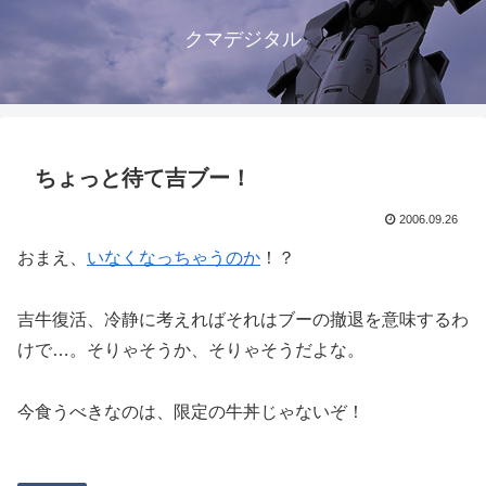
クマデジタル
ちょっと待て吉ブー！
2006.09.26
おまえ、
いなくなっちゃうのか
！？
吉牛復活、冷静に考えればそれはブーの撤退を意味するわ
けで…。そりゃそうか、そりゃそうだよな。
今食うべきなのは、限定の牛丼じゃないぞ！