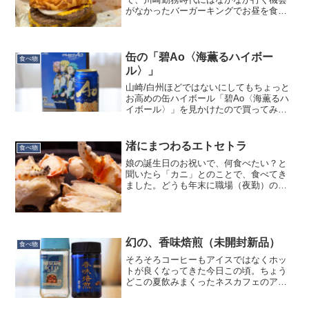
がなかったバーガーキングでお昼を食べ
ました。そういえばこれがあったなと思
いだし：アグリー ザ・ワンパウンダ
ー。まぁこれ目当てでもなかったんです
が、あるなら食べてみよ...
缶の「碧Ao〈海薫るハイボー
食べ物
ル〉」
山崎/白州ほどではないにしてもちょっと
お高めの缶ハイボール「碧Ao〈海薫るハ
イボール〉」を見かけたので買ってみま
した。ボトルだと白州に近いお値段なが
らも、缶だと白州の６割くらいとお買い
得感があります。白州：ボトル 7,000
渚にまつわるエトセトラ
食べ物
円/700ml ...
娘の誕生日のお祝いで、何食べたい？と
聞いたら「カニ」とのことで、食べてき
ました。どうも年末に職場（夜勤）の仕
出しで「銀のさら」のカニ寿司が出たら
しく、それがえらく美味しくて感動した
んだとか。それでカニが食べたいと。
（キミ、銀のさらでのバイト...
幻の、香味焙煎（未開封新品）
食べ物
そろそろコーヒーもアイスではなくホッ
トが良くなってきた今日この頃。ちょう
どこの夏飲みまくったネスカフェのアイ
スコーヒー（インスタント）が切れたの
で、次のコーヒーどうしようかな……