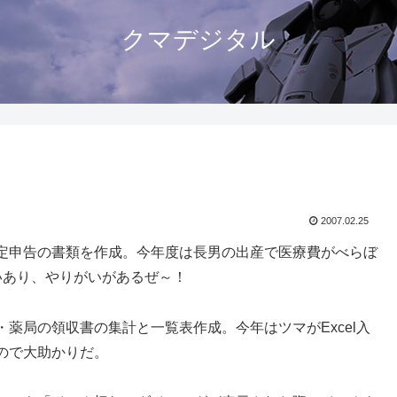
クマデジタル
2007.02.25
定申告の書類を作成。今年度は長男の出産で医療費がべらぼ
いあり、やりがいがあるぜ～！
薬局の領収書の集計と一覧表作成。今年はツマがExcel入
ので大助かりだ。