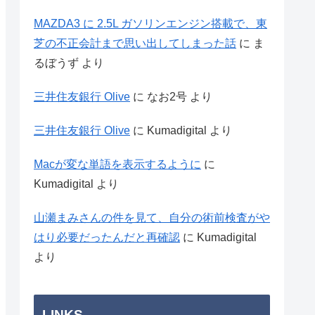
MAZDA3 に 2.5L ガソリンエンジン搭載で、東
芝の不正会計まで思い出してしまった話
に
ま
るぼうず
より
三井住友銀行 Olive
に
なお2号
より
三井住友銀行 Olive
に
Kumadigital
より
Macが変な単語を表示するように
に
Kumadigital
より
山瀬まみさんの件を見て、自分の術前検査がや
はり必要だったんだと再確認
に
Kumadigital
より
LINKS