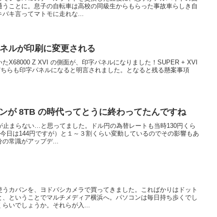
通うことに。息子の自転車は高校の同級生からもらった事故車らしき自
バキ言ってマトモに走れな...
サイドパネルが印刷に変更される
8000 Z XVI の側面が、印字パネルになりました！SUPER + XVI
どちらも印字パネルになると明言されました。となると残る懸案事項
ーンが 8TB の時代ってとうに終わってたんですね
が止まらない…と思ってました。ドル円の為替レートも当時130円くら
（今日は144円ですが）と１～３割くらい変動しているのでその影響もあ
の常識がアップデ...
使うカバンを、ヨドバシカメラで買ってきました。こればかりはドット
と、ということでマルチメディア横浜へ。パソコンは毎日持ち歩くでし
らいでしょうか。それらが入...