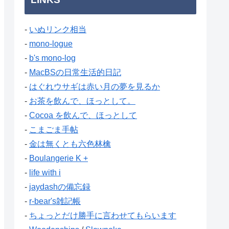
-
いぬリンク相当
-
mono-logue
-
b's mono-log
-
MacBSの日常生活的日記
-
はぐれウサギは赤い月の夢を見るか
-
お茶を飲んで、ほっとして。
-
Cocoa を飲んで、ほっとして
-
こまごま手帖
-
金は無くとも六色林檎
-
Boulangerie K +
-
life with i
-
jaydashの備忘録
-
r-bear's雑記帳
-
ちょっとだけ勝手に言わせてもらいます