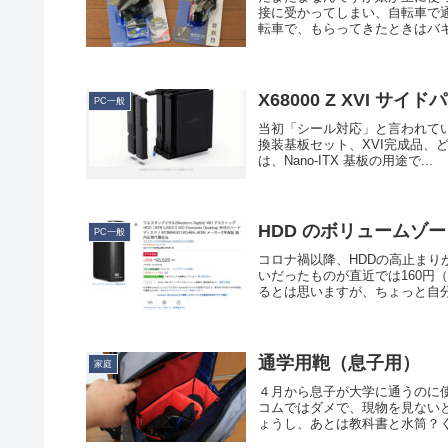
接に受かってしまい、自転車で
転車で、もらってきたときはバキ
X68000 Z XVI 
PC一般
当初「シール対応」と言われていたX6
換装基板セット、XVI完成品、
は、Nano-ITX 基板の用途で...
HDD のボリュームゾ
PC一般
コロナ禍以降、HDDの高止まり
いだったものが直近では160円
るとは思いますが、ちょっと自分
通学用鞄（息子用）
家庭
４月から息子が大学に通うのに
コムではダメで、現物を見ない
ょうし、あとは教科書と水筒？く