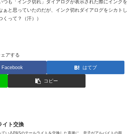
、いつも「インク切れ」ダイアログが表示された際にインクを
なぁと思っていたのだが、インク切れダイアログをシカトし
つくって？（汗））
シェアする
Facebook
はてブ
コピー
ライト交換
っているPASのテールライトを交換した直後に、息子がアルバイトの面