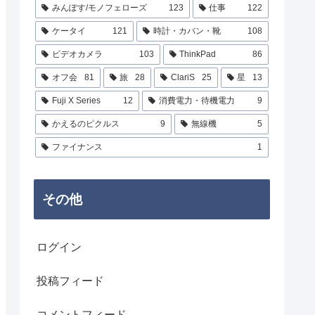
みんぽす/モノフェローズ
123
仕事
122
ケータイ
121
時計・カバン・靴
108
ビデオカメラ
103
ThinkPad
86
オフ会
81
旅
28
ClariS
25
星
13
Fuji X Series
12
消費電力・待機電力
9
かえるのピクルス
9
無線機
5
ファイナンス
1
その他
ログイン
投稿フィード
コメントフィード