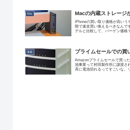
Macの内蔵ストレージが高いの
Mac
iPhoneの買い取り価格が高い
階で速攻買い換えるべきなんで
デルと比較して、バーゲン価格で
プライムセールでの買
家庭
Amazonプライムセールで買っ
池事業って村田製作所に譲渡され
斉に電池切れるってすごいな。リス