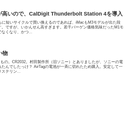
で、CalDigit Thunderbolt Station 4を導入
うちに短いサイクルで買い換えるのであれば、iMacもM3モデルが出た段
す。ですが、いかんせん高すぎます。若干バーゲン価格気味だったM1モ
なくなり、かつ...
い物
たもの。CR2032。村田製作所（旧ソニー）とありましたが、ソニーの電
たんでしたっけ？ AirTagの電池が一斉に切れたため購入。安定して一
テリン...