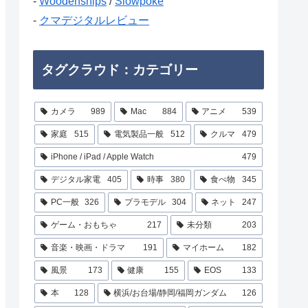
-
Woodenships
/
Slowpoke
-
クマデジタルレビュー
タグクラウド：カテゴリー
カメラ
989
Mac
884
アニメ
539
家庭
515
電気製品一般
512
クルマ
479
iPhone / iPad / Apple Watch
479
デジタル家電
405
時事
380
食べ物
345
PC一般
326
プラモデル
304
ネット
247
ゲーム・おもちゃ
217
未分類
203
音楽・映画・ドラマ
191
マイホーム
182
風景
173
健康
155
EOS
133
本
128
横浜/お台場/静岡/福岡ガンダム
126