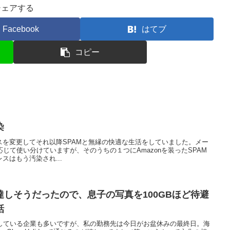
シェアする
Facebook
はてブ
コピー
染
スを変更してそれ以降SPAMと無縁の快適な生活をしていました。メー
応じて使い分けていますが、そのうちの１つにAmazonを装ったSPAM
スはもう汚染され...
限に達しそうだったので、息子の写真を100GBほど待避
話
開している企業も多いですが、私の勤務先は今日がお盆休みの最終日。海