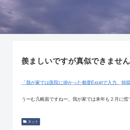
羨ましいですが真似できません
「我が家では医院に掛かった都度Excelで入力、領
うーむ几帳面ですねー。我が家では来年も２月に慌
ネット