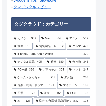
-
Woodenships
/
Slowpoke
-
クマデジタルレビュー
タグクラウド：カテゴリー
カメラ
989
Mac
884
アニメ
539
家庭
515
電気製品一般
512
クルマ
479
iPhone / iPad / Apple Watch
479
デジタル家電
405
時事
380
食べ物
345
PC一般
326
プラモデル
304
ネット
247
ゲーム・おもちゃ
217
未分類
203
音楽・映画・ドラマ
191
マイホーム
182
風景
173
健康
155
EOS
133
本
128
横浜/お台場/静岡/福岡ガンダム
126