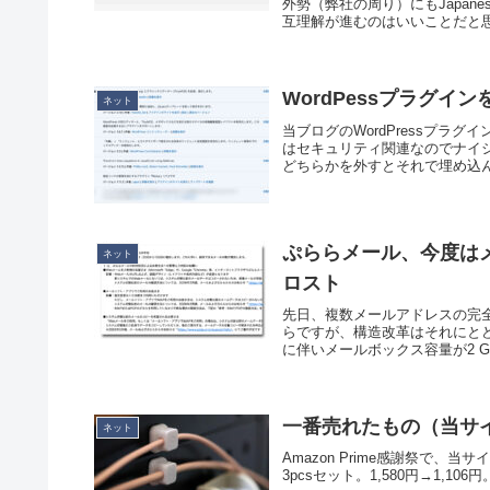
外勢（弊社の周り）にもJapane
互理解が進むのはいいことだと思い
WordPessプラグイン
ネット
当ブログのWordPressプ
はセキュリティ関連なのでナイショ
どちらかを外すとそれで埋め込んだ
ぷららメール、今度は
ネット
ロスト
先日、複数メールアドレスの完
らですが、構造改革はそれにと
に伴いメールボックス容量が2 GBか
一番売れたもの（当サ
ネット
Amazon Prime感謝祭で、当サイト
3pcsセット。1,580円→1,1