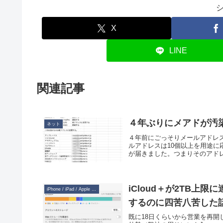
X
LINE
関連記事
４年ぶりにメアドが汚
ネット
４年前にごっそりメールアドレ
ルアドレスは10個以上を用途に
が届きました。つまりそのアドレ
iCloud＋が2TB上
iPhone / iPad / Apple Watch
するのに四苦八苦した
既に18日くらいから営業を再