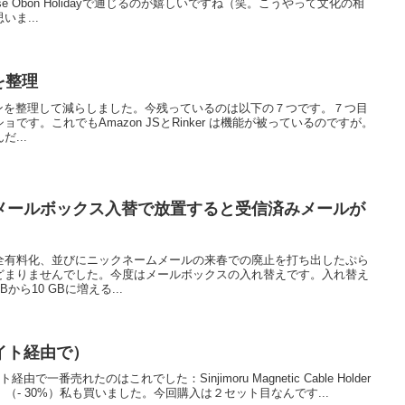
se Obon Holidayで通じるのが嬉しいですね（笑。こうやって文化の相
ま...
を整理
ラグインを整理して減らしました。今残っているのは以下の７つです。７つ目
です。これでもAmazon JSとRinker は機能が被っているのですが。
...
メールボックス入替で放置すると受信済みメールが
全有料化、並びにニックネームメールの来春での廃止を打ち出したぷら
どまりませんでした。今度はメールボックスの入れ替えです。入れ替え
ら10 GBに増える...
イト経由で）
経由で一番売れたのはこれでした：Sinjimoru Magnetic Cable Holder
06円。（- 30%）私も買いました。今回購入は２セット目なんです...