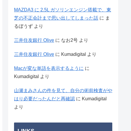
MAZDA3 に 2.5L ガソリンエンジン搭載で、東
芝の不正会計まで思い出してしまった話
に
ま
るぼうず
より
三井住友銀行 Olive
に
なお2号
より
三井住友銀行 Olive
に
Kumadigital
より
Macが変な単語を表示するように
に
Kumadigital
より
山瀬まみさんの件を見て、自分の術前検査がや
はり必要だったんだと再確認
に
Kumadigital
より
LINKS