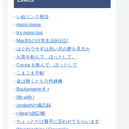
-
いぬリンク相当
-
mono-logue
-
b's mono-log
-
MacBSの日常生活的日記
-
はぐれウサギは赤い月の夢を見るか
-
お茶を飲んで、ほっとして。
-
Cocoa を飲んで、ほっとして
-
こまごま手帖
-
金は無くとも六色林檎
-
Boulangerie K +
-
life with i
-
jaydashの備忘録
-
r-bear's雑記帳
-
ちょっとだけ勝手に言わせてもらいます