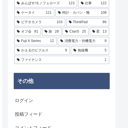
みんぽす/モノフェローズ
123
仕事
122
ケータイ
121
時計・カバン・靴
108
ビデオカメラ
103
ThinkPad
86
オフ会
81
旅
28
ClariS
25
星
13
Fuji X Series
12
消費電力・待機電力
9
かえるのピクルス
9
無線機
5
ファイナンス
1
その他
ログイン
投稿フィード
コメントフィード