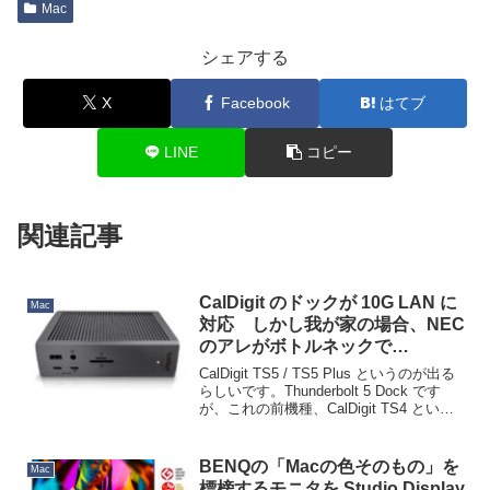
Mac
シェアする
X
Facebook
はてブ
LINE
コピー
関連記事
CalDigit のドックが 10G LAN に
Mac
対応 しかし我が家の場合、NEC
のアレがボトルネックで…
CalDigit TS5 / TS5 Plus というのが出る
らしいです。Thunderbolt 5 Dock です
が、これの前機種、CalDigit TS4 という
のを使っています。Mac の内蔵ストレー
ジが高価すぎるため、外付けストレー...
BENQの「Macの色そのもの」を
Mac
標榜するモニタを Studio Display