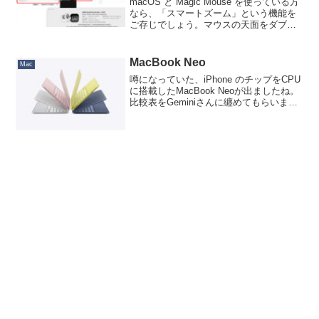
macOS と Magic Mouse を使っている方
なら、「スマートズーム」という機能を
ご存じでしょう。マウスの天面をダブル
タップすると、Webページならその位置
の段落を、その他のアプリなら「いい感
じ」にズームしてくれるという便利なも
MacBook Neo
Mac
ので...
噂になっていた、iPhone のチップをCPU
に搭載したMacBook Neoが出ましたね。
比較表をGeminiさんに纏めてもらいまし
たが、MacBook Airとずいぶん値差を作
ったなぁというのが第一印象。そして画
面がわずかに小さい（-0...