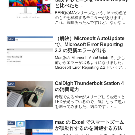
と比べたら…
BENQのMAシリーズという、Macの色そ
のものを標榜するモニターがあります。
これ、興味あったんですけど、なかなか
店頭で見かける機会がなく…と思ってい
たら、普通にヨドバシに並んでいまし
た。ヨドバシ横浜の2Fにあって、その画
（解決）Microsoft AutoUpdate
Mac
質を瞼に焼き付けた...
で、Microsoft Error Reporting
2.2 の更新エラーが出る
Mac版の Microsoft AutoUpdateで、少し
前からエラーが出るようになりました。
Microsoft Error Reporting 2.2 というアプ
リで引っかかっているようです。このア
プリはどこにあるのかを探したとこ
ろ、/...
CalDigit Thunderbolt Station 4
Mac
の消費電力
母艦であるMacがスリープしても煌々と
LEDが光っているので、気になって電力
を測ってみました。結果です：・
Mac（ホスト）電源OFF時：3W・
Mac（ホスト）スリープ時：4W・
Mac（ホスト）稼働時：8〜11W１ヶ月ず
mac の Excel でスマートズーム
Mac
っとスリープさせておく...
が誤動作するのを回避する方法