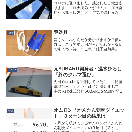
コロナに罹りました。感染した自覚はあ
ります。コロナ病み上がりの人（症状発
症から10日以内）と、空気の流れがない
ところで、ノーマスクで会話したので、
間違いないです。それでも今まで罹って
こなかったので何とかなるかと思ってい
たのですが、何ともなり...
謎器具
健康
皆さんこれなんだか分かりますか？使い
方は、こうです。何が何だかわからない
ですよね（笑 ？これ「靴下自助具」っ
て言って、腰が曲がらない状況下でも独
りで靴下が履ける器具なんです。私は１
～２年に１回くらい、階段の上り下りも
車に乗るのも難儀するレベ...
元SUBARU開発者・温水ひろし
クルマ
「終のクルマ選び」
先日YouTubeを徘徊していたら、「秘密
基地ひろし」というchに出会いまして。
中の人は株式会社SUBARUを55歳で早期
退職したエンジニアなのですが、さすが
スバルに入社して、さまざまな名車を手
掛けてきただけあって、話が理路整然と
オムロン「かんたん朝晩ダイエッ
していて感...
健康
ト」３ターン目の結果は
７月から続けているオムロンの「かんた
ん朝晩ダイエット」の３周目（３ヶ月