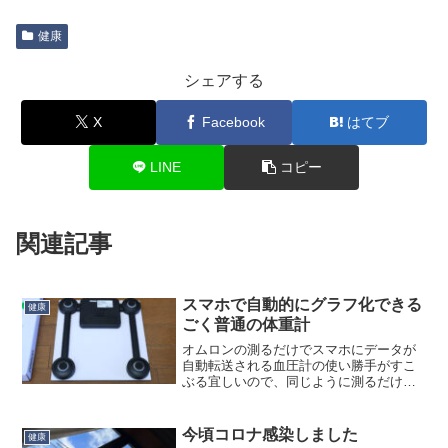
健康
シェアする
X
Facebook
はてブ
LINE
コピー
関連記事
スマホで自動的にグラフ化できる
健康
ごく普通の体重計
オムロンの測るだけでスマホにデータが
自動転送される血圧計の使い勝手がすこ
ぶる宜しいので、同じように測るだけで
スマホにデータが自動転送される体重計
OMRON HN-300T2 を買いました。体組
成計ではありません。単純な体重計で
今頃コロナ感染しました
健康
す。体組成計...