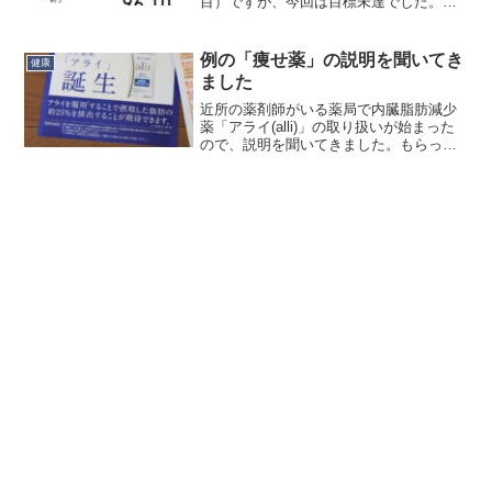
目）ですが、今回は目標未達でした。目
標 -1.9kg に対して、減った量 -0.6kg 。
まぁ増えなかっただけマシという言い方
もできますが、１ヶ月の推移はこんな感
例の「痩せ薬」の説明を聞いてき
健康
じです：...
ました
近所の薬剤師がいる薬局で内臓脂肪減少
薬「アライ(alli)」の取り扱いが始まった
ので、説明を聞いてきました。もらって
きたのは、チラシと、「生活週間記録」
と、「情報提供資料」です。販売に当た
っては条件が３つあり、（１）１８歳以
上であること （...