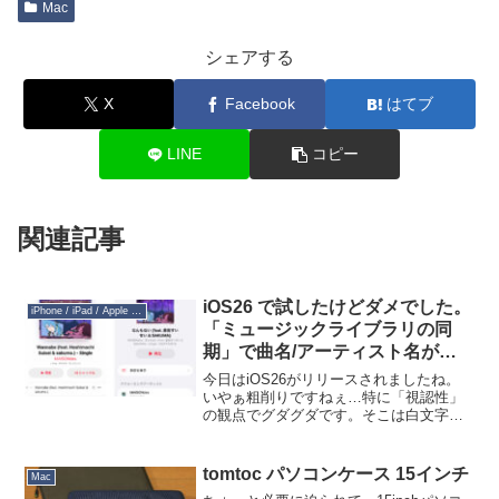
Mac
シェアする
X
Facebook
はてブ
LINE
コピー
関連記事
iOS26 で試したけどダメでした。
iPhone / iPad / Apple Watch
「ミュージックライブラリの同
期」で曲名/アーティスト名が英
語表記になる問題
今日はiOS26がリリースされましたね。
いやぁ粗削りですねぇ…特に「視認性」
の観点でグダグダです。そこは白文字じ
ゃないと見にくいだろう…というところ
が黒文字だったり、その逆もあったり。
背景に合わせてダイナミックに文字色を
tomtoc パソコンケース 15インチ
Mac
変えているところでう...