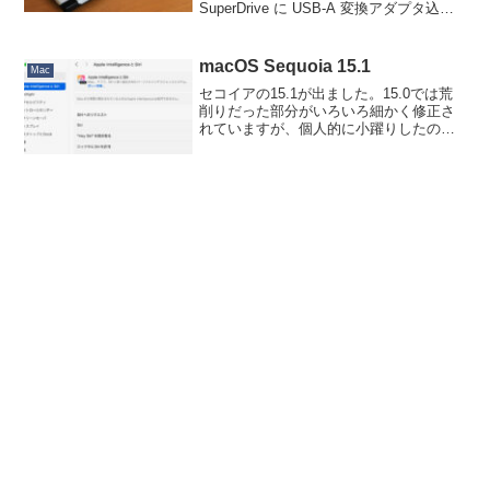
SuperDrive に USB-A 変換アダプタ込み
で1.3万円越えに躊躇しておられます。い
くら純正とは言え設計が古いものにこの
お値段はと迷われる気持ちは解りま...
macOS Sequoia 15.1
Mac
セコイアの15.1が出ました。15.0では荒
削りだった部分がいろいろ細かく修正さ
れていますが、個人的に小躍りしたのが
これ。15.0では「ウインドウを画面上端
に持っていくと全画面表示、画面左右端
に持っていくと２画面タイル表示」機能
が１つのスイ...