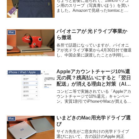
ちょっと必要に迫られて、15inchパソコ
ン用のスリーブ（写真青いほう）を買い
ました。Amazonで見繕ったtomtocとい
うブランドの製品。写真黒い方の Incase
(Incase 13インチ City Sleeve for
MacBo...
パイオニアが 光ドライブ事業か
Mac
ら撤退
各所で話題になっていますが、パイオニ
アが光ドライブ事業から4月30日付で撤退
し、中国企業に譲渡したことが判明しま
した。パイオニアは高品質な Blu-ray ド
ライブの開発で有名であり、特に Pure
Read 技術による CD 読み取り性能...
Appleアカウントチャージ10%還
iPhone / iPad / Apple Watch
元の罠？残高払いにすると「翌日
配送」が消える理由と対策（AI生
成記事）
コンビニ等で実施されている「Appleアカ
ウントチャージで10%還元」キャンペー
ン。実質1割引でiPhoneやMacが買えると
あって大人気ですが、実は大きな「罠」
が隠されているのをご存知でしょうか？
それは、「注文時には『翌日配送』と表
いまどきのMac用光学ドライブ選
Mac
示され...
び
サイカ先生がご息女向けの光学ドライブ
選びにおいて、古の設計のApple 純正