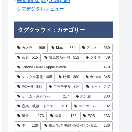
-
Woodenships
/
Slowpoke
-
クマデジタルレビュー
タグクラウド：カテゴリー
カメラ
989
Mac
884
アニメ
539
家庭
515
電気製品一般
512
クルマ
479
iPhone / iPad / Apple Watch
479
デジタル家電
405
時事
380
食べ物
345
PC一般
326
プラモデル
304
ネット
247
ゲーム・おもちゃ
217
未分類
203
音楽・映画・ドラマ
191
マイホーム
182
風景
173
健康
155
EOS
133
本
128
横浜/お台場/静岡/福岡ガンダム
126