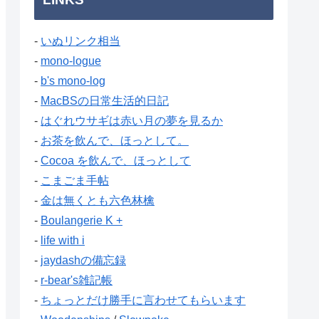
-
いぬリンク相当
-
mono-logue
-
b's mono-log
-
MacBSの日常生活的日記
-
はぐれウサギは赤い月の夢を見るか
-
お茶を飲んで、ほっとして。
-
Cocoa を飲んで、ほっとして
-
こまごま手帖
-
金は無くとも六色林檎
-
Boulangerie K +
-
life with i
-
jaydashの備忘録
-
r-bear's雑記帳
-
ちょっとだけ勝手に言わせてもらいます