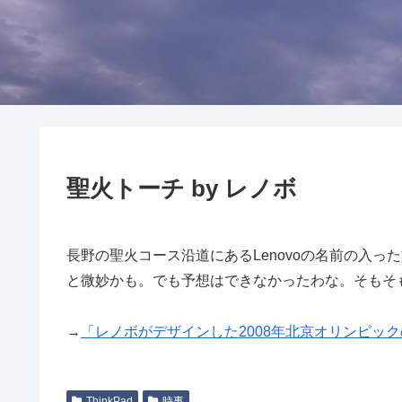
聖火トーチ by レノボ
長野の聖火コース沿道にあるLenovoの名前の入
と微妙かも。でも予想はできなかったわな。そもそも
→
「レノボがデザインした2008年北京オリンピッ
ThinkPad
時事