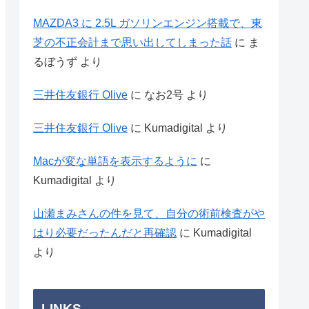
MAZDA3 に 2.5L ガソリンエンジン搭載で、東
芝の不正会計まで思い出してしまった話
に
ま
るぼうず
より
三井住友銀行 Olive
に
なお2号
より
三井住友銀行 Olive
に
Kumadigital
より
Macが変な単語を表示するように
に
Kumadigital
より
山瀬まみさんの件を見て、自分の術前検査がや
はり必要だったんだと再確認
に
Kumadigital
より
LINKS