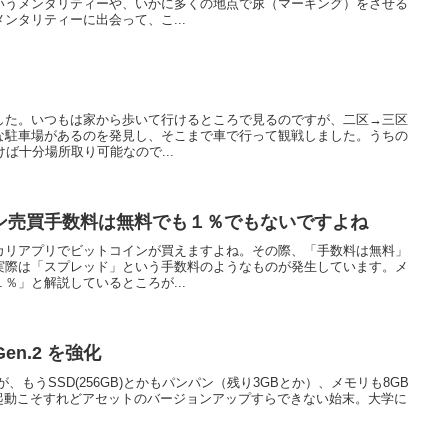
いうメンタリティーや、いかに多くの地点で尿（マーキング）をさせる
ンタリティーに出会って、こ...
した。いつもは家から歩いて行けるところで見るのですが、二区→三区
な駐車場があるのを発見し、そこまで車で行って観戦しました。うちの
ば十分場所取り可能なので...
ン売買手数料は無料でも１％でもないですよね
カリアプリでビットコインが買えますよね。その際、「手数料は無料」
実際は「スプレッド」という手数料のようなものが発生しています。メ
％」と解説しているところが...
 Gen.2 を強化
.2ですが、もうSSD(256GB)とかもパンパン（残り3GBとか）、メモリも8GB
ender も起動こそすれどアセットのバージョンアップすらできない始末。大学に