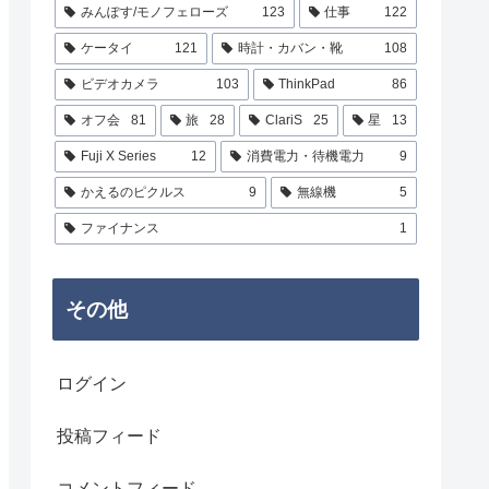
みんぽす/モノフェローズ
123
仕事
122
ケータイ
121
時計・カバン・靴
108
ビデオカメラ
103
ThinkPad
86
オフ会
81
旅
28
ClariS
25
星
13
Fuji X Series
12
消費電力・待機電力
9
かえるのピクルス
9
無線機
5
ファイナンス
1
その他
ログイン
投稿フィード
コメントフィード