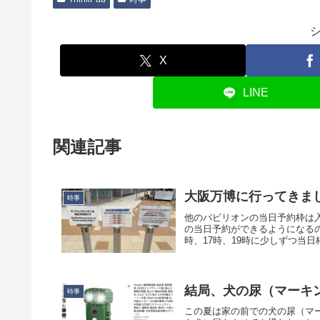
X
LINE
関連記事
大阪万博に行ってきま
時事
他のパビリオンの当日予約枠は
の当日予約ができるようになるの
時、17時、19時に少しずつ当日
結局、犬の尿（マーキ
時事
この夏は家の前での犬の尿（マ