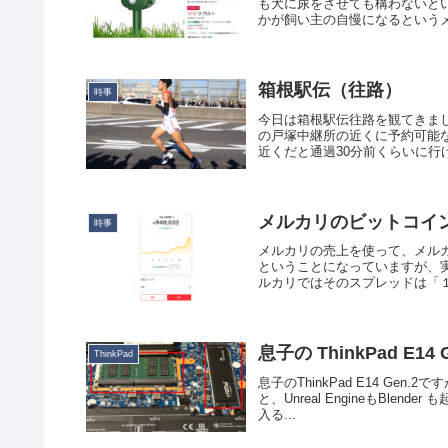
も犬に尿をさせても構わないと
かが飼い主の自慢になるというメ
箱根駅伝（往路）
時事
今日は箱根駅伝往路を観てきま
の戸塚中継所の近くに予約可能
近くだと通過30分前くらいに行け
メルカリのビットコイ
時事
メルカリの売上を使って、メル
ということになっていますが、
ルカリではそのスプレッドは「１
息子の ThinkPad E14
ThinkPad
息子のThinkPad E14 Gen
と、Unreal EngineもBl
入る...