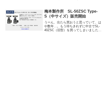
の大通り、街全体がうちの娘の香水みた
いな匂いがしてて、アウェイ感がすごく
て（笑。この春から仕事の上でだけ港
梅本製作所 SL-50ZSC Type-
カメラ
区...
S（中サイズ）販売開始
うーん、出たら買おうと思っていて、は
や数年…。もう待ちきれずに中古でSL-
40ZSC（旧型）を買ってしまいました
が、３月にようやく SL-50ZSC Type S が
販売開始。私が欲しいサイズだった、SL-
40ZSC Type-Sはまだ出る...