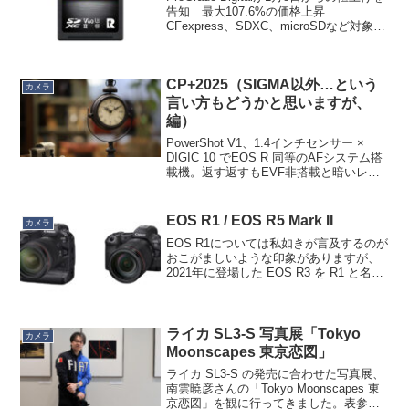
告知 最大107.6%の価格上昇
CFexpress、SDXC、microSDなど対象世
界的なメモリ不足によりPC関係やSSDが
値上げする話は聞いていましたが、まぁ
デジカメ用の各種メモ...
CP+2025（SIGMA以外…という
カメラ
言い方もどうかと思いますが、
編）
PowerShot V1、1.4インチセンサー ×
DIGIC 10 でEOS R 同等のAFシステム搭
載機。返す返すもEVF非搭載と暗いレン
ズ、ズーム倍率の低さが惜しいですが、
この1.4インチセンサーをこの機種だけに
しか使わないということ...
EOS R1 / EOS R5 Mark II
カメラ
EOS R1については私如きが言及するのが
おこがましいような印象がありますが、
2021年に登場した EOS R3 を R1 と名乗
るかどうかは悩んだんでしょうねぇ。そ
こには当然Sony α1の存在があるわけ
で、オリンピックイヤーに絡めたいと...
ライカ SL3-S 写真展「Tokyo
カメラ
Moonscapes 東京恋図」
ライカ SL3-S の発売に合わせた写真展、
南雲暁彦さんの「Tokyo Moonscapes 東
京恋図」を観に行ってきました。表参道