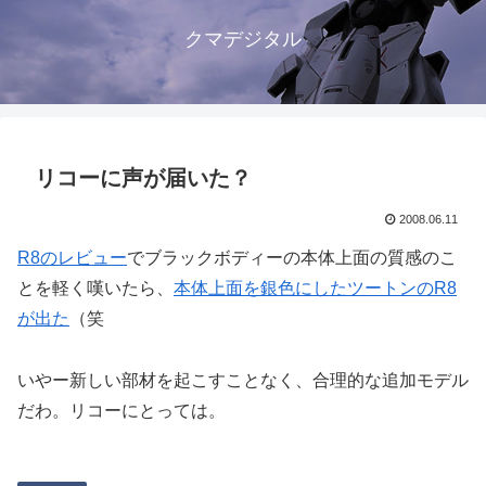
クマデジタル
リコーに声が届いた？
2008.06.11
R8のレビュー
でブラックボディーの本体上面の質感のこ
とを軽く嘆いたら、
本体上面を銀色にしたツートンのR8
が出た
（笑
いやー新しい部材を起こすことなく、合理的な追加モデル
だわ。リコーにとっては。