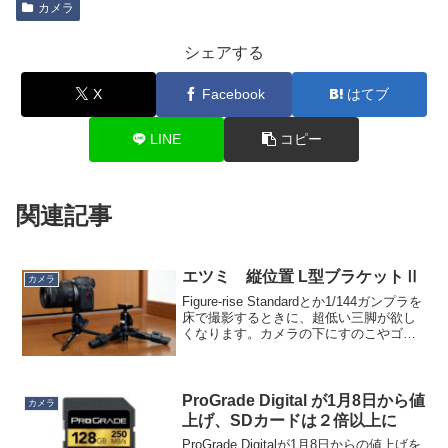
カメラ
シェアする
X
Facebook
はてブ
LINE
コピー
関連記事
エツミ 縦位置 L型ブラケットⅡ
カメラ
Figure-rise Standardとか1/144ガンプラを
床で撮影するときに、超低い三脚が欲し
くなります。カメラの下にすのこやゴム
板でも良いのですが、水平出しがしにく
いのが難点。うちにある低い三脚。マン
フロットのテーブルトップ三脚と、...
ProGrade Digital が1月8日から値
カメラ
上げ、SDカードは２倍以上に
ProGrade Digitalが1月8日からの値上げを