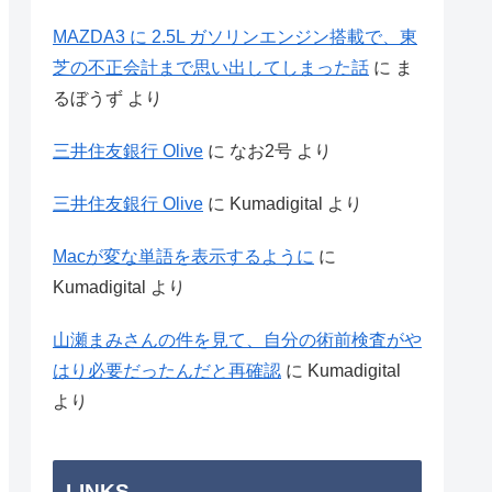
MAZDA3 に 2.5L ガソリンエンジン搭載で、東
芝の不正会計まで思い出してしまった話
に
ま
るぼうず
より
三井住友銀行 Olive
に
なお2号
より
三井住友銀行 Olive
に
Kumadigital
より
Macが変な単語を表示するように
に
Kumadigital
より
山瀬まみさんの件を見て、自分の術前検査がや
はり必要だったんだと再確認
に
Kumadigital
より
LINKS