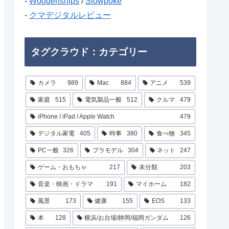
-
Woodenships
/
Slowpoke
-
クマデジタルレビュー
タグクラウド：カテゴリー
カメラ
989
Mac
884
アニメ
539
家庭
515
電気製品一般
512
クルマ
479
iPhone / iPad / Apple Watch
479
デジタル家電
405
時事
380
食べ物
345
PC一般
326
プラモデル
304
ネット
247
ゲーム・おもちゃ
217
未分類
203
音楽・映画・ドラマ
191
マイホーム
182
風景
173
健康
155
EOS
133
本
128
横浜/お台場/静岡/福岡ガンダム
126