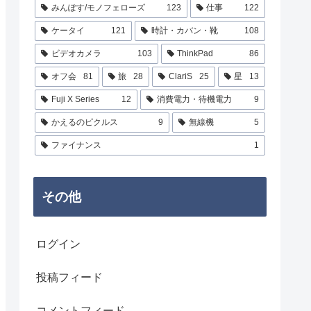
みんぽす/モノフェローズ
123
仕事
122
ケータイ
121
時計・カバン・靴
108
ビデオカメラ
103
ThinkPad
86
オフ会
81
旅
28
ClariS
25
星
13
Fuji X Series
12
消費電力・待機電力
9
かえるのピクルス
9
無線機
5
ファイナンス
1
その他
ログイン
投稿フィード
コメントフィード