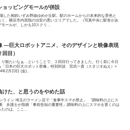
ショッピングモールが併設
登場した相鉄いずみ野線ゆめが丘駅。駅のホームからの未来的な景色と
なく、横浜市内屈指の治安の悪いエリアでした。（写真中央に駅舎があ
ールが、しかも10スクリ...
像 ―巨大ロボットアニメ、そのデザインと映像表現
２回目）
くり観たいなぁ…ということで、２回目行ってきました。行く前に今日
ろ「日本の巨大ロボット群像」特別対談 宮武一貴（スタジオぬえ）×
月23日 (金)...
負けた、と思うのをやめた話
イムオンライン 埼玉のラーメン店で「食事中スマホ禁止」 “調味料の上にス
決断 弁護士が指摘「事前告知の重要性」調味料の上にスマホを置くのは
たのは、ここ...