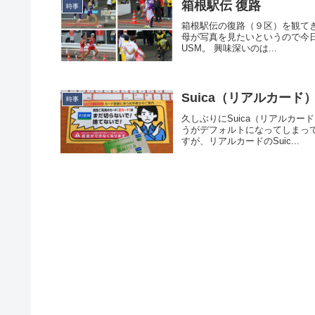
箱根駅伝 復路
時事
箱根駅伝の復路（９区）を観て
母が写真を見たいというので今日は撮ってき
USM。 興味深いのは...
Suica（リアルカー
時事
久しぶりにSuica（リアルカード
うがデフォルトになってしまって
すが、リアルカードのSuic...