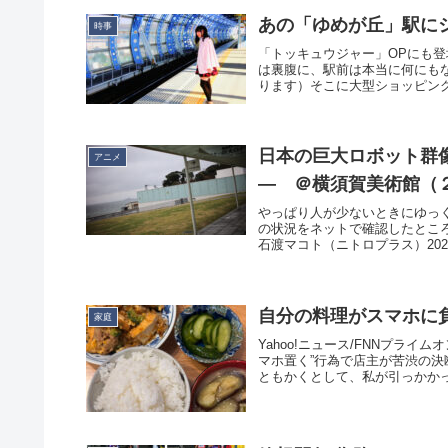
あの「ゆめが丘」駅に
時事
「トッキュウジャー」OPにも
は裏腹に、駅前は本当に何にも
ります）そこに大型ショッピングモ
日本の巨大ロボット群
アニメ
― ＠横須賀美術館（
やっぱり人が少ないときにゆっ
の状況をネットで確認したとこ
石渡マコト（ニトロプラス）2024年2
自分の料理がスマホに
家庭
Yahoo!ニュース/FNNプラ
マホ置く”行為で店主が苦渋の
ともかくとして、私が引っかかっ