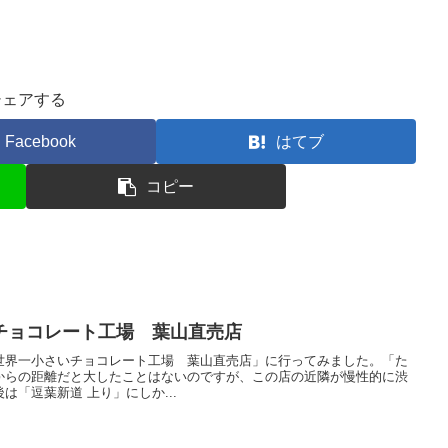
シェアする
Facebook
はてブ
コピー
チョコレート工場 葉山直売店
世界一小さいチョコレート工場 葉山直売店」に行ってみました。「た
からの距離だと大したことはないのですが、この店の近隣が慢性的に渋
「逗葉新道 上り」にしか...