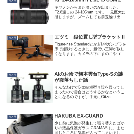
カメラ
キヤノンからまた凄いのが出ました。
F2.8通しの 24-105mm です。一見巨大に
感じますが、ズームしても前玉繰り出し
がないようなので、一番伸ばした状態で
の比較が良いのではないかと思い、並べ
てみました。RFレンズ初の絞りリング
や、三脚座、...
エツミ 縦位置 L型ブラケットⅡ
カメラ
Figure-rise Standardとか1/144ガンプラを
床で撮影するときに、超低い三脚が欲し
くなります。カメラの下にすのこやゴム
板でも良いのですが、水平出しがしにく
いのが難点。うちにある低い三脚。マン
フロットのテーブルトップ三脚と、...
AIのお陰で梅本雲台Type-Sの謎
カメラ
が腹落ちした話
そんなわけでGitzoの0型４段を買ってし
まったので雲台はどうするかなというこ
とになるのですが、手元にGitzo
GH1382QCという0型にもマッチする雲台
があるのでそれがいいじゃないかと思う
のですが、クイックリリースプレート、
HAKUBA EX-GUARD
好きじゃな...
カメラ
少し前に気泡が発生して張り替えたばか
りの液晶保護ガラス GRAMAS に、また
同じところに気泡が入ってしまいまし