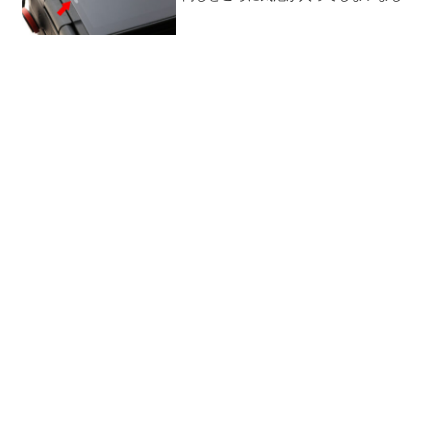
て。GRAMAS高いのに……悲しい……。
これ、立て続けに２枚の GRAMAS が同
じところに気泡が入るって、本体側に僅
かな歪みが...