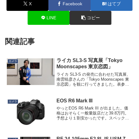
X
Facebook
はてブ
LINE
コピー
関連記事
ライカ SL3-S 写真展「Tokyo
カメラ
Moonscapes 東京恋図」
ライカ SL3-S の発売に合わせた写真展、
南雲暁彦さんの「Tokyo Moonscapes 東
京恋図」を観に行ってきました。表参道
の大通り、街全体がうちの娘の香水みた
いな匂いがしてて、アウェイ感がすごく
て（笑。この春から仕事の上でだけ港
EOS R6 Mark III
カメラ
区...
やっとEOS R6 Mark III が出ました。価
格はおそらく一般量販店だと39.8万円。
予想より１割安かったです。スペックは
画素アップ以外は驚くほど変わっておら
ず（でもボディ外装はこれでも一新され
ている）、裏を返せば R6 Mark I...
RF 24-105mm F2.8L IS USM Z