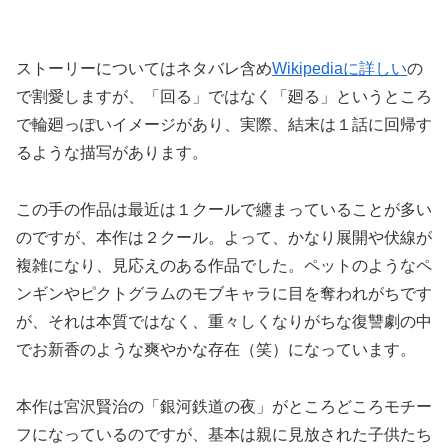
ストーリーについてはネタバレ含め
Wikipediaに詳しい
の
で割愛しますが、「回る」ではなく「廻る」というところ
で輪廻っぽいイメージがあり、実際、結末は１話に回帰す
るような描写があります。
この手の作品は最近は１クールで纏まっていることが多い
のですが、本作は２クール。よって、かなり展開や伏線が
複雑になり、見応えのある作品でした。ペットのようなペ
ンギンやピクトグラムのモブキャラに目を奪われがちです
が、それは本質ではなく、重々しくなりがちな復讐劇の中
でお新香のような爽やかな存在（笑）になっています。
本作は宮沢賢治の「銀河鉄道の夜」がところどころモチー
フになっているのですが、基本は親に見放された子供たち