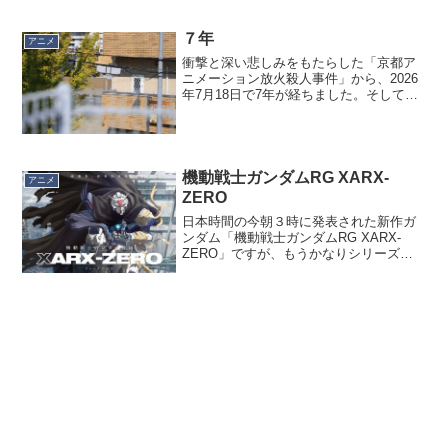
掛ける直前に知り、一瞬躊躇したのです
が、まぁちょろっとでも観られればいい
かと思い出掛けました。開場10分前くら
７年
アニメ
いに着いたのです...
衝撃と深い悲しみをもたらした「京都ア
ニメーション放火殺人事件」から、2026
年7月18日で7年が経ちました。そして今
年2026年は京都アニメーションにとっ
て、もう一つの大きな節目でもありま
す。事件当時、スタジオの陣頭指揮をと
っていた八田英明...
機動戦士ガンダムRG XARX-
アニメ
ZERO
日本時間の今朝３時に発表された新作ガ
ンダム「機動戦士ガンダムRG XARX-
ZERO」ですが、もうかなりシリーズを
重ねた作品だけに残っている「かっこい
い略称や名称」が枯渇しているのはわか
ります。でも主人公が「アムロ・レイ」
と近似している「ア...