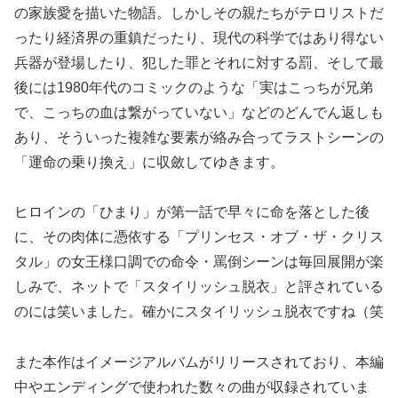
の家族愛を描いた物語。しかしその親たちがテロリストだ
ったり経済界の重鎮だったり、現代の科学ではあり得ない
兵器が登場したり、犯した罪とそれに対する罰、そして最
後には1980年代のコミックのような「実はこっちが兄弟
で、こっちの血は繋がっていない」などのどんでん返しも
あり、そういった複雑な要素が絡み合ってラストシーンの
「運命の乗り換え」に収斂してゆきます。
ヒロインの「ひまり」が第一話で早々に命を落とした後
に、その肉体に憑依する「プリンセス・オブ・ザ・クリス
タル」の女王様口調での命令・罵倒シーンは毎回展開が楽
しみで、ネットで「スタイリッシュ脱衣」と評されている
のには笑いました。確かにスタイリッシュ脱衣ですね（笑
また本作はイメージアルバムがリリースされており、本編
中やエンディングで使われた数々の曲が収録されていま