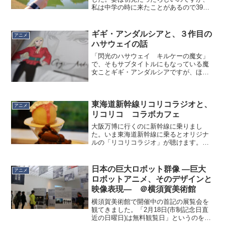
私は中学の時に来たことがあるので39年
ぶりくらい。当時はペットボトルはな
く、新幹線ではポリ容器に入ったお茶が
駅弁と共に供された、あの時代です。さ
ギギ・アンダルシアと、３作目の
アニメ
て、行く段になって知った...
ハサウェイの話
「閃光のハサウェイ キルケーの魔女」
で、そもサブタイトルにもなっている魔
女ことギギ・アンダルシアですが、ほう
ぼうで脳を焼かれる人が続出。c.v.上田麗
奈さん、確かに魅力的な声質ではあるの
ですが、過去にギギ以外で何をやってい
東海道新幹線リコリコラジオと、
たかと言われると…...
アニメ
リコリコ コラボカフェ
大阪万博に行くのに新幹線に乗りまし
た。いま東海道新幹線に乗るとオリジナ
ルの「リコリコラジオ」が聴けます。新
幹線での移動速度と位置情報を検出して
再生可能になる仕組みなので、区間内で
も速度が不十分な場合（東京～新横浜）
日本の巨大ロボット群像 ―巨大
アニメ
や、速度は十分でも区間外の...
ロボットアニメ、そのデザインと
映像表現― ＠横須賀美術館
横須賀美術館で開催中の首記の展覧会を
観てきました。「2月18日(市制記念日直
近の日曜日)は無料観覧日」というのを出