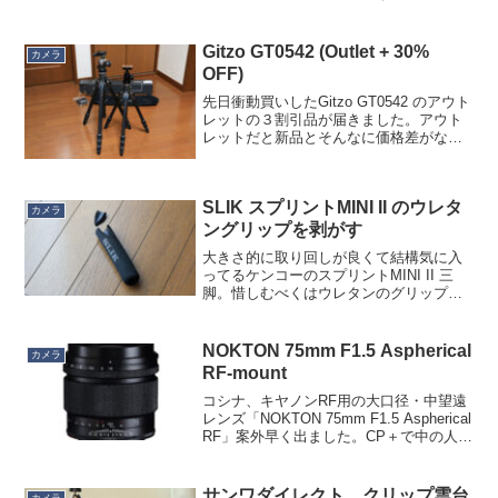
きない場合がありました。サポートとや
り取りした結果、「PD高速充電は不可」
な仕様であることが判明。い...
Gitzo GT0542 (Outlet + 30%
カメラ
OFF)
先日衝動買いしたGitzo GT0542 のアウト
レットの３割引品が届きました。アウト
レットだと新品とそんなに価格差がなく
て「だったら新品でいいや」となること
も多々あるのですが、３割引となれば話
が違います。Gitzo の公式アウトレットは
SLIK スプリントMINI II のウレタ
何...
カメラ
ングリップを剥がす
大きさ的に取り回しが良くて結構気に入
ってるケンコーのスプリントMINI II 三
脚。惜しむべくはウレタンのグリップの
感触がモソモソしていること。グリップ
として特段変わった感触ではないので、
私が単にウレタングリップが苦手なだけ
NOKTON 75mm F1.5 Aspherical
カメラ
です。とはいえ、...
RF-mount
コシナ、キヤノンRF用の大口径・中望遠
レンズ「NOKTON 75mm F1.5 Aspherical
RF」案外早く出ました。CP＋で中の人に
「15万円くらいですかね」なんて話をし
ていたら、14.85万円だって。ニアピンじ
ゃん。マップカメラ...
サンワダイレクト クリップ雲台
カメラ