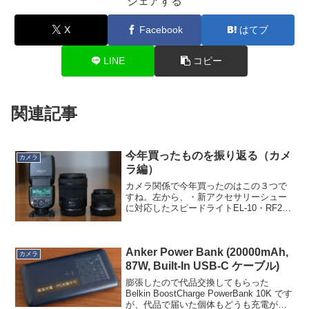
シェアする
X
Facebook
はてブ
LINE
コピー
関連記事
今年買ったものを振り返る（カメ
カメラ
ラ編）
カメラ関係で今年買ったのはこの３つで
すね。左から、・新アクセサリーシュー
に対応したスピードライトEL-10・RF24-
105mm F4-7.1 IS STM・RF-S 18-45mm
F4.5-6.3 IS STMです。スピードライトは
今使...
Anker Power Bank (20000mAh,
カメラ
87W, Built-In USB-C ケーブル)
膨張したので代品交換してもらった
Belkin BoostCharge PowerBank 10K です
が、代品で届いた個体もどうも充電がで