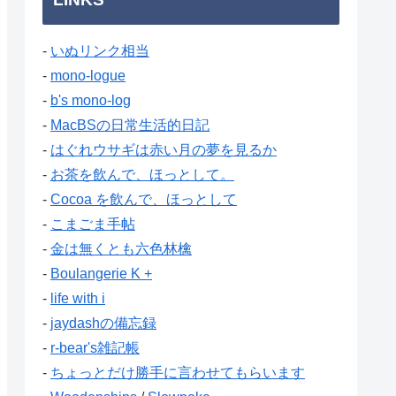
-
いぬリンク相当
-
mono-logue
-
b's mono-log
-
MacBSの日常生活的日記
-
はぐれウサギは赤い月の夢を見るか
-
お茶を飲んで、ほっとして。
-
Cocoa を飲んで、ほっとして
-
こまごま手帖
-
金は無くとも六色林檎
-
Boulangerie K +
-
life with i
-
jaydashの備忘録
-
r-bear's雑記帳
-
ちょっとだけ勝手に言わせてもらいます