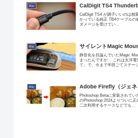
CalDigit TS4 Thun
Mac
CalDigit TS4 が調子いいのは
かっている純正 TB4ケーブル
ダメージを受けてい...
サイレントMagic Mou
Mac
静音化を目論んでいたMagic 
まったんですが… これは太洋電
て」で、今まで半田ごてステーシ
Adobe Firefly
Mac
Photoshop Betaに実
のPhotoshop 2024より
二次利用するケースなどでも...