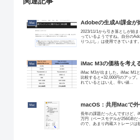
関連記事
Adobeの生成AI課金
Mac
2023/11/1から引き落としが
っているようですね。自分のAd
りつぶし」は使用できています。こ
iMac M3の価格を考え
Mac
iMac M3が出ました。iMac
比較すると+32,000円のアッ
れているとはいえ、辛い値...
macOS：共用Macで
Mac
長年の課題だったんですけど、i
万円（ベースモデルが256GBだ
ので、あまり内蔵ストレージは欲張