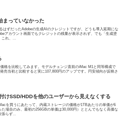
が始まっていなかった
始まるはずだったAdobeの生成AIのクレジットですが、どうも導入延期にな
obeアカウント画面でもクレジットの残量が表示されず、でも「生成塗
れ、...
る
 M1と価格を比較してみます。モデルチェンジ直前のiMac M1と同等構成で
プ。発売当初と比較すると実に107,800円のアップです。円安傾向が反映さ
外付けSSD/HDDを他のユーザーから見えなくする
Macを買うにあたって、内蔵ストレージの価格が1TBあたりの単価が6
った場合のみ、最初の256GBの単価は30,000円）ととんでもなく高価な
らず...