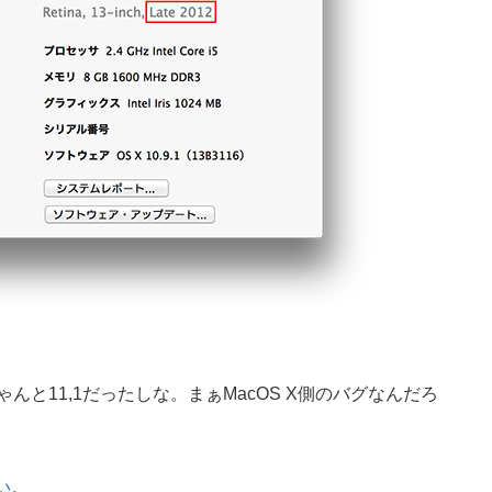
んと11,1だったしな。まぁMacOS X側のバグなんだろ
い
。