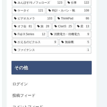
みんぽす/モノフェローズ
123
仕事
122
ケータイ
121
時計・カバン・靴
108
ビデオカメラ
103
ThinkPad
86
オフ会
81
旅
28
ClariS
25
星
13
Fuji X Series
12
消費電力・待機電力
9
かえるのピクルス
9
無線機
5
ファイナンス
1
その他
ログイン
投稿フィード
コメントフィード