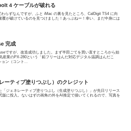
derbolt 4 ケーブルが破れる
相変わらずなんですが、ふと iMac の裏を見たところ、CalDigit TS4 に向
の被覆が破けているのを見つけました！あっぶねー！幸い、まだ中身には
se 完成
Mouseですが、改造成功しました。まず半田ごてを買い直すところから始
気産業のPX-280という「鉛フリーはんだ対応デジタル温調はんだこ
ョン（コント...
（ジェネレーティブ塗りつぶし）のクレジット
装されていた「ジェネレーティブ塗りつぶし（生成塗りつぶし）」が先日リリース
ついに正式版に投入。ないはずの画角の外をAI推定で描いてくれるので、写真を