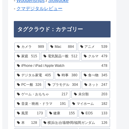
-
Woodenships
/
Slowpoke
-
クマデジタルレビュー
タグクラウド：カテゴリー
カメラ
989
Mac
884
アニメ
539
家庭
515
電気製品一般
512
クルマ
479
iPhone / iPad / Apple Watch
478
デジタル家電
405
時事
380
食べ物
345
PC一般
326
プラモデル
304
ネット
247
ゲーム・おもちゃ
217
未分類
203
音楽・映画・ドラマ
191
マイホーム
182
風景
173
健康
155
EOS
133
本
128
横浜/お台場/静岡/福岡ガンダム
126