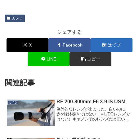
カメラ
シェアする
X
Facebook
はてブ
LINE
コピー
関連記事
RF 200-800mm F6.3-9 IS USM
カメラ
例外的なレンズが出ました。白いのに、
赤or緑鉢巻きではない（＝L/DOレンズで
はない）キヤノン初のレンズだと思いま
す。RF200-800mm F6.3-9 IS USM、聞け
ば筐体は白いものの、Lレンズのような遮
熱塗料ではなく、単に白い塗料...