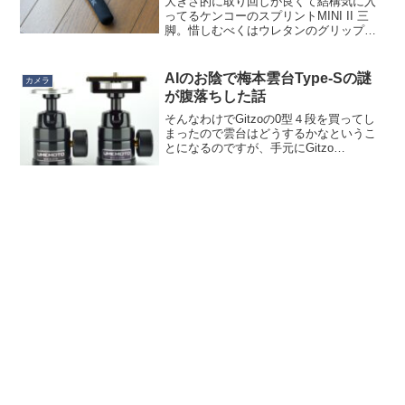
大きさ的に取り回しが良くて結構気に入
ってるケンコーのスプリントMINI II 三
脚。惜しむべくはウレタンのグリップの
感触がモソモソしていること。グリップ
として特段変わった感触ではないので、
私が単にウレタングリップが苦手なだけ
AIのお陰で梅本雲台Type-Sの謎
カメラ
です。とはいえ、...
が腹落ちした話
そんなわけでGitzoの0型４段を買ってし
まったので雲台はどうするかなというこ
とになるのですが、手元にGitzo
GH1382QCという0型にもマッチする雲台
があるのでそれがいいじゃないかと思う
のですが、クイックリリースプレート、
好きじゃな...