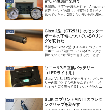
新しい湿度計を買う
カメラ
防湿庫の湿度計が壊れた件で、Amazonで
東洋リビングの新しい湿度計を買おうと
思っていたら、2割くらい安いHAKUBAの
温湿度計が目に入ったので買ってみまし
た。東洋リビングの新しい湿度計は温度
計がなくなってしまいましたが、
HAKUBAのは温...
Gitzo 2型（GT2531）のセンター
カメラ
ポールの下端についているOリン
グが切れた
手持ちのGitzo 2型（GT2531）のセンタ
ーポールの下端についているOリングが
切れているのに気がつきました。とはい
えこのパーツ、純正品を買うと３個で約
1,700円（送料込み）。ちょっとそれはな
いかなと。Amazon で同寸と思われる
ソニーNP-F 互換バッテリー
カメラ
汎...
（LEDライト用）
Ulanzi VL-81 LED ビデオライト、バッテ
リー内蔵でとても便利なんですが、もう
ちょっと広く光って欲しいことがありま
す。 なので Suntech X15 を２個持ってい
るのですが、これは ACアダプタでの駆動
なので、２台ともなると...
SLIK スプリントMINI II のウレタ
カメラ
ングリップを剥がす