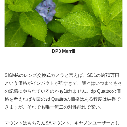
DP3 Merrill
SIGMAのレンズ交換式カメラと言えば、SD1の約70万円
という価格がインパクトが強すぎて、我々はいつまでもそ
の記憶にやられているのかも知れません。dp Quattroの価
格を考えれば今回のsd Quattroの価格はある程度は納得で
きますが、それでも唯一無二の対性能比で安い。
マウントはもちろんSAマウント。キヤノンユーザーとし