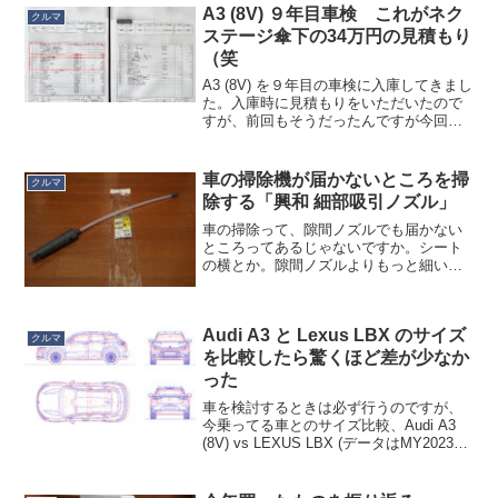
A3 (8V) ９年目車検 これがネク
クルマ
ステージ傘下の34万円の見積もり
（笑
A3 (8V) を９年目の車検に入庫してきまし
た。入庫時に見積もりをいただいたので
すが、前回もそうだったんですが今回も
清々しいくらいのぼったくり見積もりで
して。34万wwwいらないものがてんこ盛
りで笑ってしまいましたので、ここに晒
車の掃除機が届かないところを掃
クルマ
しておきま...
除する「興和 細部吸引ノズル」
車の掃除って、隙間ノズルでも届かない
ところってあるじゃないですか。シート
の横とか。隙間ノズルよりもっと細いノ
ズルあるだろう？と思って探したら、あ
りました。「興和 細部吸引ノズル」先端
はブラシになっています。吸引圧を調整
Audi A3 と Lexus LBX のサイズ
する穴もついています。...
クルマ
を比較したら驚くほど差が少なか
った
車を検討するときは必ず行うのですが、
今乗ってる車とのサイズ比較、Audi A3
(8V) vs LEXUS LBX (データはMY2023）
です。赤線がA3、青線がLBXです。LBX
は SUV の体をしているので屋根が高いの
は勿論ですが、...