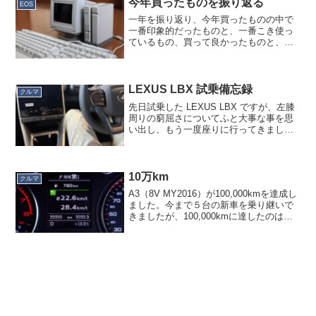
今年買ったものを振り返る
EOS
一年を振り返り、今年買ったものの中で
一番印象的だったものと、一番こき使っ
ているもの、買って良かったものと、後
悔したものを挙げます。まず一番印象的
だったもの。X68000 Zこれは嬉しかった
ですね。あの憧れのマシンがモニター込
み1/6くらいの...
LEXUS LBX 試乗備忘録
クルマ
先日試乗した LEXUS LBX ですが、左膝
周りの窮屈さについてふと大事な事を思
い出し、もう一度座りに行ってきまし
た。思い出したことというのは、テレス
コピック調整忘れてね？というもの。案
の定、テレスコピックを目一杯伸ばして
（ステアリングを...
10万km
クルマ
A3（8V MY2016）が100,000kmを達成し
ました。今まで５台の新車を乗り継いで
きましたが、100,000kmに達したのは初
めてです。シビックフェリオ（4万kmく
らい？）、USアコードクーペ（確か6万
kmくらい？）、USインスパイ...