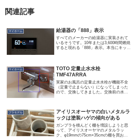
関連記事
給湯器の「888」表示
マイホーム
すべてのメーカーの給湯器に実装されて
いるそうです。10年または3,600時間燃焼
すると現れる「888」表示。本当にキッチ
リ10年で出ましたね。約１万円かかるサ
ービスマンによる点検を推奨するとのこ
とで、カルテルなんじゃないの？と思い
ますし、ネ...
TOTO 定量止水水栓
マイホーム
TMF47ARRA
実家のお風呂の定量止水水栓が機能不全
（定量で止まらない）になってしまった
ので、交換してきました。交換前の水栓
は2015年ごろのモデル TMF47ALRB
で、交換後が TMF47ARRA です。スパウ
ト（蛇口部分）の長さが250mm から...
アイリスオーヤマの白いメタルラ
プラモデル
ックは塗装ハゲの傾向がある
ガンプラを積んどく棚を増設しようと思
って、アイリスオーヤマのメタルラッ
ク、φ19mmの75cm×35cmの棚を買おう