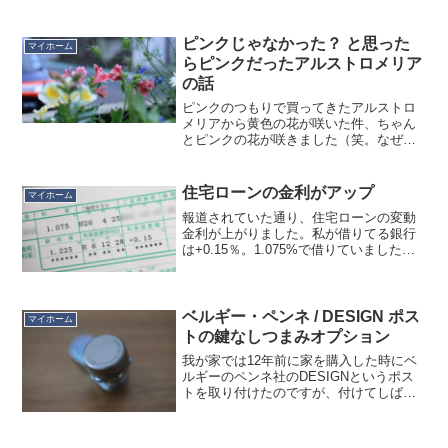
としたところ、白塗装とメタリックでず
いぶん値段が違うことに気がつきまし
た。白塗装 CMM-7535TN…約1,500円メ
ピンクじゃなかった？ と思った
マイホーム
タリ...
らピンクだったアルストロメリア
の話
ピンクのつもりで買ってきたアルストロ
メリアから黄色の花が咲いた件、ちゃん
とピンクの花が咲きました（笑。なぜ黄
色と誤解したかというと、黄色の茎が横
に伸びててピンクとこんがらがって咲き
始めたことと、ピンク側の開花が遅かっ
住宅ローンの金利がアップ
マイホーム
たためです。まぁたまに販...
報道されていた通り、住宅ローンの変動
金利が上がりました。私が借りてる銀行
は+0.15％。1.075%で借りていましたの
で、1.225％になります。これで毎月の返
済額が具体的にいくら上がるかという
と、約+3,400円のアップでした。ただ、
住宅...
ベルギー・ペンネ / DESIGN ポス
マイホーム
トの鍵なしつまみオプション
我が家では12年前に家を購入した時にベ
ルギーのペンネ社のDESIGNというポス
トを取り付けたのですが、付けてしばら
く経ってからオプションで「鍵なしつま
み」が発売されました。それは知ってい
たのですが、まぁ鍵があった方がいいだ