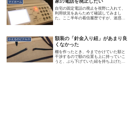
付けました。モノは「福井...
家の電話を廃止したい
マイホーム
自宅の固定電話の廃止を視野に入れて、
利用状況をあらためて確認してみまし
た。ここ半年の着信履歴ですが、迷惑電
話…13件世論調査、選挙など…２件非通
知…２件身内…３件一方でここ３ヶ月の
発信履歴ですがFAX １件フリーダイヤ
ル １件一般電話 ７件...
額装の「針金入り紐」があまり良
かえるのピクルス
くなかった
棚を作ったとき、今までかけていた額と
干渉するので額の位置も上に持っていこ
うと、ぶら下げていた紐を持ち上げたと
ころ紐がプツッと切れてしまい、額が落
下。1mくらいの高さからの落下でした
が、ガラスが割れなくて良かったです。
にしても、額の紐が切れる...