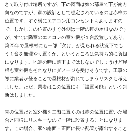
さて取り付け場所ですが、下の図面は娘の部屋で下が南方
向なのですが、家の設計として想定されているのは赤枠の
位置です。すぐ横にエアコン用コンセントもありますの
で。しかしこの位置のすぐ外側は一階の軒の屋根なのです
が、すでに隣室のエアコンの室外機が１台設置してあり、
築25年で屋根材にも一部「欠け」が見られる状況下でも
う１台を無理やり置くか、というところは気持ち的に負担
になります。地震の時に落下まではしないでしょうけど屋
根も室外機もそれなりにダメージを受けそうです。工事の
際に業者が登ることで屋根材が割れてしまうリスクも考え
ました。ただ、業者はこの位置にも「設置可能」という判
断はしました。
青の位置だと室外機を二階に置くのは赤の位置に置いた場
合と同様にリスキーなので一階に設置することになりま
す。この場合、家の南面＝正面に長い配管が露出すること