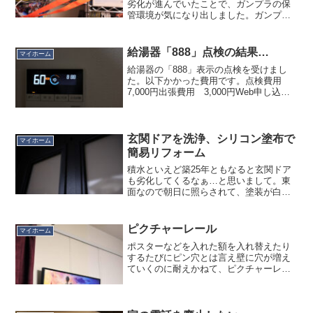
劣化が進んでいたことで、ガンプラの保
管環境が気になり出しました。ガンプラ
は家中の隙間に分散して収納しています
が、メインの保管場所である倉庫部屋
（３畳）の温度、湿度を継続的に測った
給湯器「888」点検の結果…
マイホーム
ら、ほとんど空気が動いてい...
給湯器の「888」表示の点検を受けまし
た。以下かかった費用です。点検費用
7,000円出張費用 3,000円Web申し込み
値引き 2,500円小計 7,500円（税込み
8,250円）ここまでが点検費用。これで終
わればここまでです。ですが、メ...
玄関ドアを洗浄、シリコン塗布で
マイホーム
簡易リフォーム
積水といえど築25年ともなると玄関ドア
も劣化してくるなぁ…と思いまして。東
面なので朝日に照らされて、塗装が白っ
ぽくなってきていました。本格的にやる
なら再塗装（約10万円）、ドア交換（約
50万円）なんでしょうが、そんな予算は
ピクチャーレール
マイホーム
ないのでネットで情...
ポスターなどを入れた額を入れ替えたり
するたびにピン穴とは言え壁に穴が増え
ていくのに耐えかねて、ピクチャーレー
ルをつけました。画廊とかで絵が吊って
ある、アレです。何となくいつかは付け
るだろうと思っていましたが、やっぱり