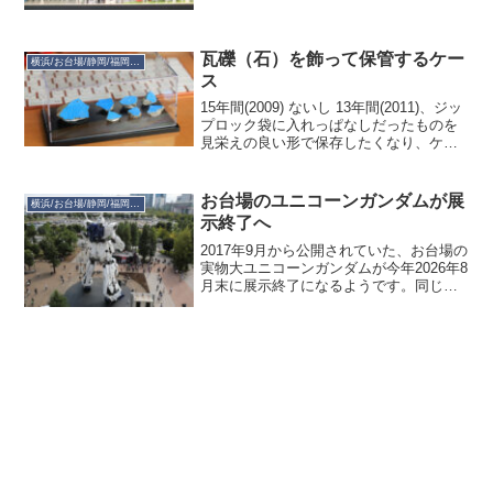
ドラインで「横浜ガンダムじゃん」と分
かりましたが、横浜ガンダムの外装再利
用だそうで。型番も繋がりがあり、横浜
の「R...
瓦礫（石）を飾って保管するケー
横浜/お台場/静岡/福岡ガンダム
ス
15年間(2009) ないし 13年間(2011)、ジッ
プロック袋に入れっぱなしだったものを
見栄えの良い形で保存したくなり、ケー
スを買いました。いろいろ探したのです
が、本格的なものは「バードウイング
社」の標本箱が有名なようなのですが流
お台場のユニコーンガンダムが展
横浜/お台場/静岡/福岡ガンダム
石に大...
示終了へ
2017年9月から公開されていた、お台場の
実物大ユニコーンガンダムが今年2026年8
月末に展示終了になるようです。同じサ
ンライズ制作のアニメ「ラブライブ!」に
幾度となく登場し、東京オリンピックの
中継にも映り込むなどいろいろ思い出の
あるユニコ...