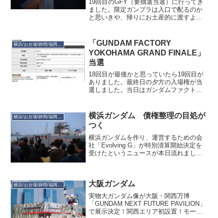
19回目のGFY（要抽選当選）に行ってき
ました。限定ガンプラは入口で配るのか
と思いきや、帰りにお土産的に渡すよう
です。助かる。入場者数は整理番号から
推定して1,500人くらいだったでしょう
か。招待客とかガンダムファンクラブ枠
「GUNDAM FACTORY
横浜/お台場/静岡/福岡ガンダム
とかもあったよう...
YOKOHAMA GRAND FINALE」
当選
18回目が最後かと思っていたら19回目が
ありました。最終日の夕方の入場権が当
選しました。当日はガンダムファクトリ
ー横浜は16:00で一旦クローズ、そのあと
このチケットホルダーが入場できるので
すが、その入場ゲートは山下公園と山下
横浜ガンダム 債権整理の目処が
横浜/お台場/静岡/福岡ガンダム
埠頭の間に設け...
つく
横浜ガンダムを作り、運営するための会
社「Evolving G」が特別清算開始決定を
受けたというニュースが本日流れまし
た。負債総額は32億6852万円（2024年3
月期決算時点）とのことですが、この数
字自体は2025年3月には出ていました。
大阪ガンダム
今...
横浜/お台場/静岡/福岡ガンダム
実物大ガンダム像が大阪・関西万博
「GUNDAM NEXT FUTURE PAVILION」
で展示決定！関西エリア初設置！モール