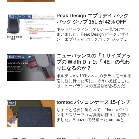
が、内側の表皮がボロボロと落ちてきて
収納しているものが汚れるようになって
しまいました。形見になるかと思いまし
Peak Design エブリデイ バック
たが叔母はピンピンし...
時計・カバン・靴
パック ジップ 15L が 42% OFF
ネットサーフィンしていたら見つけてし
まいました。Peak Design ピークデザイ
ン エブリデイ バックパック ジップ
15L 各色昨年秋の価格改定前後のモデル
（素材変更）：34,100円価格改定前のモ
デル：39,050 円 → セール ...
ニューバランスの「１サイズアッ
時計・カバン・靴
プの Width D 」は「 4E」の代わ
りになるのか？
ボルテスVを109シネマズ/テラスモール湘
南に観に行った際に、そういえばここに
はニューバランスの直営店があるんだっ
たということを思い出して行ってみまし
た。閉店間際だったせいでお客さんはゼ
ロ、Apple Storeより敷居が高い感じがし
tomtoc パソコンケース 15インチ
Mac
ました...
ちょっと必要に迫られて、15inchパソコ
ン用のスリーブ（写真青いほう）を買い
ました。Amazonで見繕ったtomtocとい
うブランドの製品。写真黒い方の Incase
(Incase 13インチ City Sleeve for
MacBo...