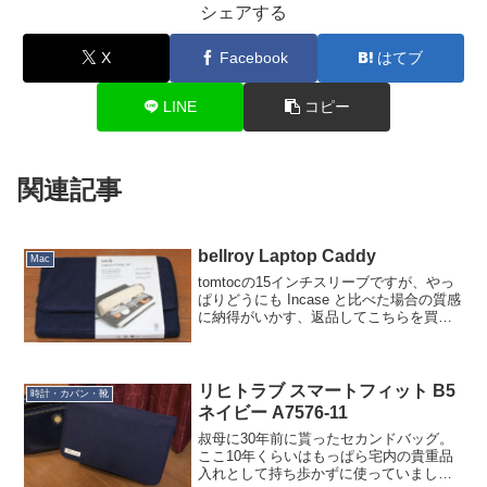
シェアする
X
Facebook
はてブ
LINE
コピー
関連記事
bellroy Laptop Caddy
Mac
tomtocの15インチスリーブですが、やっ
ぱりどうにも Incase と比べた場合の質感
に納得がいかす、返品してこちらを買い
直しました。オーストラリア bellroy 社の
Laptop Caddy です。Apple Store 取扱品
な...
リヒトラブ スマートフィット B5
時計・カバン・靴
ネイビー A7576-11
叔母に30年前に貰ったセカンドバッグ。
ここ10年くらいはもっぱら宅内の貴重品
入れとして持ち歩かずに使っていました